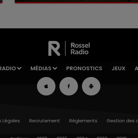
La victime a coulé à pic
RADIO
MÉDIAS
PRONOSTICS
JEUX
s Légales
Recrutement
Règlements
Gestion des 