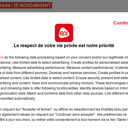
inute : 15 NOSDARGENT
 revient à une valeur sur laquelle il s'est imposé sur ce
7h00 - 10h00
DEBOUT C'EST L'HEURE
est une aubaine pour lui de renouer avec le succès.
nie
r
Contin
ccès dans
nne année 2024 avec 4 victoires dans les handicaps. Dot
Le respect de votre vie privée est notre priorité
a s'en servir sur cette piste, afin de réaliser une bonne
formance.
ers
do the following data processing based on your consent and/or our legitimate int
ivernal, il se trouve bien placé dans les stalles et le fa
device; Use limited data to select advertising; Create profiles for personalised adver
vertising; Measure advertising performance; Measure content performance; Unders
ntage supplémentaire pour terminer dans les 3.
ns of data from different sources; Develop and improve services; Create profiles to 
alised content; Use limited data to select content; Ensure security, prevent and detect
langue, il ne faut malgré tout pas le condamner sur sa
ertising and content; Save and communicate privacy choices. These technologies
s plus relevés, il est à reprendre au plus haut.
and browsing data to offer following functionalities: Identify devices based on infor
eolocation data; Match and combine data from other data sources; Link different de
 montre au mieux de sa forme, et a remporté le quinté
nsmitted automatically.
 Il va falloir gérer le 16 dans les boîtes.
12h00 - 13h00
RDL & VOUS
cliquant sur "Accepter et fermer", ou affiner en sélectionnant les finalités et/ou pa
9 quintés courus (3v-21pl), bien que vieillissant il est ic
 également refuser en cliquant sur "Continuer sans accepter". Vos préférences ne 
ut encore faire une survaleure.
tre à jour vos choix, ou retirer votre consentement à tout moment via le lien "Gérer 