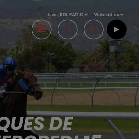
Live :
RDL RADIO
Webradios
QUES DE