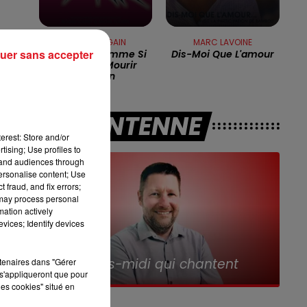
12h00 - 13h00
MICHEL FUGAIN
MARC LAVOINE
RDL & VOUS
uer sans accepter
Chante ... Comme Si
Dis-Moi Que L'amour
Tu Devais Mourir
Demain
ée
A L'ANTENNE
erest: Store and/or
it
tising; Use profiles to
tand audiences through
personalise content; Use
 fraud, and fix errors;
 may process personal
mation actively
vices; Identify devices
13h00 - 16h00
16h
Les Après-midi qui chantent
Le
rtenaires dans "Gérer
i
s'appliqueront que pour
les cookies" situé en