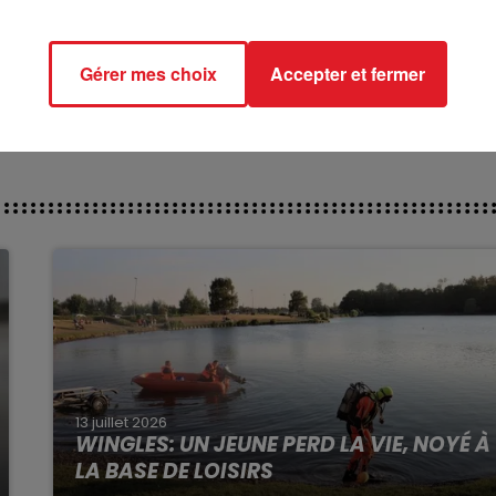
rait sur cette piste en valeur 41,5, un an plus tard il e
 2023, mais à son poids, c'est un 5 éme possible.
ct des pistes :
Gérer mes choix
Accepter et fermer
13 juillet 2026
WINGLES: UN JEUNE PERD LA VIE, NOYÉ À
LA BASE DE LOISIRS