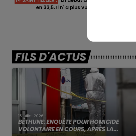
14 SAINT HELLIER
:
En début d'année dernière, il cou
en 33,5. Il n' a plus vu un podium depuis
En dire
FILS D'ACTUS
15 juillet 2026
BÉTHUNE: ENQUÊTE POUR HOMICIDE
VOLONTAIRE EN COURS, APRÈS LA...