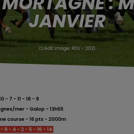
 MORTAGNE : M
JANVIER
Crédit image:
RDL - 2021
10 - 7 - 11 - 16 - 9
gnes/mer - Galop - 13h55
éme
course -
16
pts
- 2000
m
 8 - 4 - 2 - 5 - 16 - 14