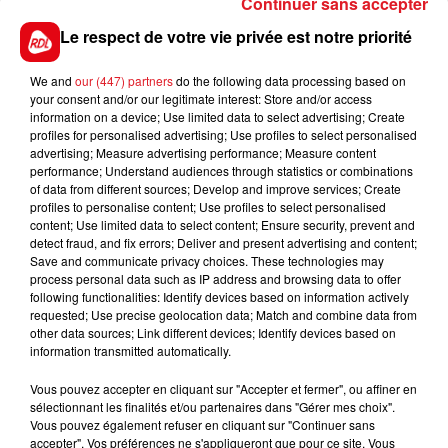
Continuer sans accepter
les moyens de bien faire.
Le respect de votre vie privée est notre priorité
16 MISTER DONALD
:
Il a gagné facilement sur plus
long ici même fin décembre. Avec le 16, il va falloir
We and
our (447) partners
do the following data processing based on
avoir cette fois-ci s'adapter et avoir le bon
your consent and/or our legitimate interest: Store and/or access
information on a device; Use limited data to select advertising; Create
parcours.
profiles for personalised advertising; Use profiles to select personalised
advertising; Measure advertising performance; Measure content
En direct des pistes :
performance; Understand audiences through statistics or combinations
Vincennes (R1) : 504 KAISER DES GRANGES
of data from different sources; Develop and improve services; Create
profiles to personalise content; Use profiles to select personalised
content; Use limited data to select content; Ensure security, prevent and
detect fraud, and fix errors; Deliver and present advertising and content;
Save and communicate privacy choices. These technologies may
FILS D'ACTUS
process personal data such as IP address and browsing data to offer
following functionalities: Identify devices based on information actively
requested; Use precise geolocation data; Match and combine data from
other data sources; Link different devices; Identify devices based on
information transmitted automatically.
Vous pouvez accepter en cliquant sur "Accepter et fermer", ou affiner en
sélectionnant les finalités et/ou partenaires dans "Gérer mes choix".
Vous pouvez également refuser en cliquant sur "Continuer sans
accepter". Vos préférences ne s'appliqueront que pour ce site. Vous