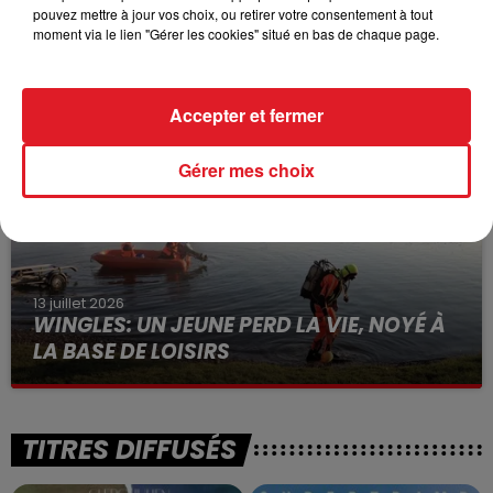
pouvez mettre à jour vos choix, ou retirer votre consentement à tout
15 juillet 2026
moment via le lien "Gérer les cookies" situé en bas de chaque page.
BÉTHUNE: ENQUÊTE POUR HOMICIDE
VOLONTAIRE EN COURS, APRÈS LA...
Selon les premiers éléments, le logement servait
Accepter et fermer
à des prostituées
Gérer mes choix
13 juillet 2026
WINGLES: UN JEUNE PERD LA VIE, NOYÉ À
LA BASE DE LOISIRS
La victime a coulé à pic
TITRES DIFFUSÉS