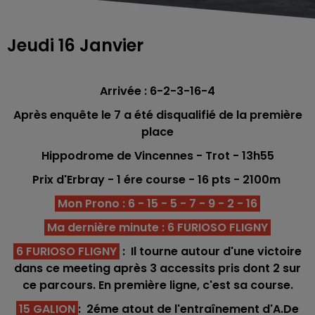
Jeudi 16 Janvier
Arrivée : 6-2-3-16-4
Après enquête le 7 a été disqualifié de la première
place
Hippodrome de Vincennes - Trot - 13h55
Prix d'Erbray - 1 ére
course -
16
pts
- 2100
m
Mon Prono : 6 - 15 - 5 - 7 - 9 - 2 - 16
Ma dernière minute : 6 FURIOSO FLIGNY
6 FURIOSO FLIGNY
: Il tourne autour d'une victoire
dans ce meeting après 3 accessits pris dont 2 sur
ce parcours. En première ligne, c'est sa course.
15 GALION
: 2éme atout de l'entraînement d'A.De