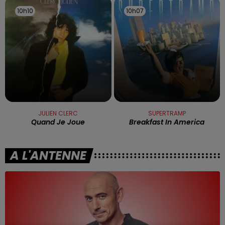
10h10
10h10
10h07
10h07
JULIEN CLERC
SUPERTRAMP
Quand Je Joue
Breakfast In America
A L'ANTENNE