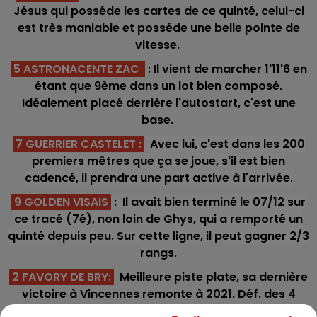
Jésus qui posséde les cartes de ce quinté, celui-ci
est très maniable et posséde une belle pointe de
vitesse.
5 ASTRONACENTE ZAC
: Il vient de marcher 1'11'6 en
étant que 9ème dans un lot bien composé.
Idéalement placé derrière l'autostart, c'est une
base.
7 GUERRIER CASTELET :
Avec lui, c'est dans les 200
premiers mêtres que ça se joue, s'il est bien
cadencé, il prendra une part active à l'arrivée.
9 GOLDEN VISAIS
: Il avait bien terminé le 07/12 sur
ce tracé (7é), non loin de Ghys, qui a remporté un
quinté depuis peu. Sur cette ligne, il peut gagner 2/3
rangs.
2 FAVORY DE BRY
:
Meilleure piste plate, sa dernière
victoire à Vincennes remonte à 2021. Déf. des 4
pour la première fois à l'âge de 10 ans, il a encore