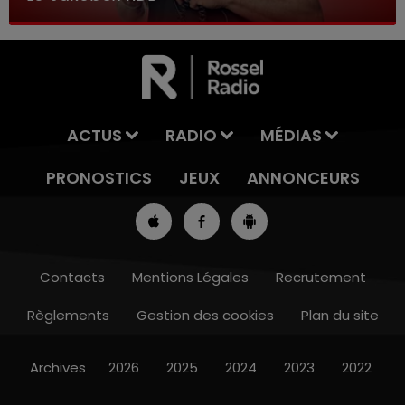
ACTUS
RADIO
MÉDIAS
PRONOSTICS
JEUX
ANNONCEURS
Contacts
Mentions Légales
Recrutement
Règlements
Gestion des cookies
Plan du site
13h00 - 16h00
LES APRÈS-MIDI QUI CHANTENT
Archives
2026
2025
2024
2023
2022