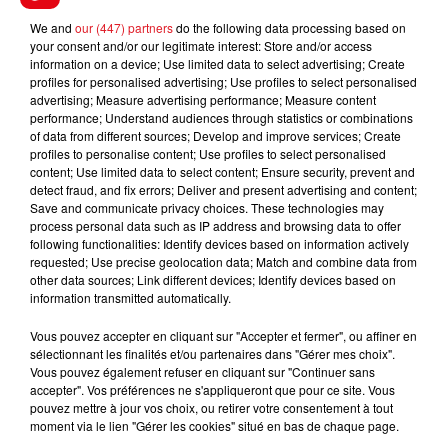
discplines de l'obstacle. En haut de tableau, elle
We and
our (447) partners
do the following data processing based on
visera un accessit.
your consent and/or our legitimate interest: Store and/or access
information on a device; Use limited data to select advertising; Create
En direct des pistes :
profiles for personalised advertising; Use profiles to select personalised
advertising; Measure advertising performance; Measure content
performance; Understand audiences through statistics or combinations
of data from different sources; Develop and improve services; Create
profiles to personalise content; Use profiles to select personalised
FILS D'ACTUS
content; Use limited data to select content; Ensure security, prevent and
detect fraud, and fix errors; Deliver and present advertising and content;
Save and communicate privacy choices. These technologies may
process personal data such as IP address and browsing data to offer
following functionalities: Identify devices based on information actively
requested; Use precise geolocation data; Match and combine data from
other data sources; Link different devices; Identify devices based on
information transmitted automatically.
Vous pouvez accepter en cliquant sur "Accepter et fermer", ou affiner en
sélectionnant les finalités et/ou partenaires dans "Gérer mes choix".
15 juillet 2026
Vous pouvez également refuser en cliquant sur "Continuer sans
BÉTHUNE: ENQUÊTE POUR HOMICIDE
accepter". Vos préférences ne s'appliqueront que pour ce site. Vous
VOLONTAIRE EN COURS, APRÈS LA...
pouvez mettre à jour vos choix, ou retirer votre consentement à tout
moment via le lien "Gérer les cookies" situé en bas de chaque page.
Selon les premiers éléments, le logement servait