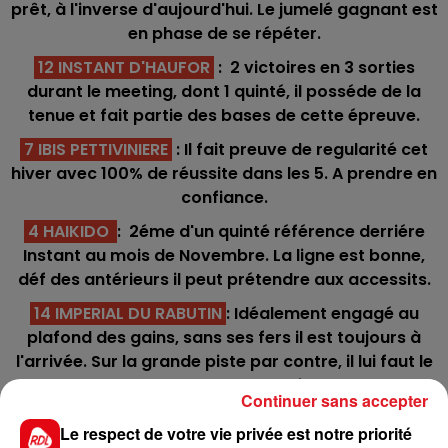
prêt, à l'inverse d'aujourd'hui. Le jumelé gagnant est
en phase de se répéter.
12 INSTANT D'HAUFOR
: 2 victoires en 3 sorties
durant le meeting, dont 1 quinté, il posséde de la
tenue et fait partie des bases de cette épreuve.
7 IBIS PETTIVINIERE
: Il fait preuve de regularité cet
hiver avec 100% de réussite dans les 5. A prendre en
confiance.
4 HAIKIDO
: 2éme d'un quinté référence derriére
Instant au mois de Novembre. La ligne est bonne,
déf des antérieurs il peut prétendre aux accessits.
14 IMPERIAL DU RABUTIN
: Idéalement engagé au
plafond des gains, sans ses fers il est toujours à
l'arrivée. Sur la grande piste par contre, il lui faut le
bon parcours caché.
Continuer sans accepter
9 IN EN VRIE
: 3/4 à l'arrivée des quintés courus, il a
Le respect de votre vie privée est notre priorité
peut-être un peu moins de marge dans cette