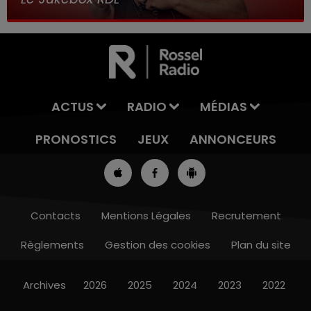
ACTUS
RADIO
MÉDIAS
PRONOSTICS
JEUX
ANNONCEURS
Contacts
Mentions Légales
Recrutement
Règlements
Gestion des cookies
Plan du site
13h00 - 16h00
LES APRÈS-MIDI QUI CHANTENT
Archives
2026
2025
2024
2023
2022