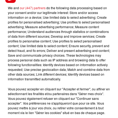
épreuve, mais n'est pas à sous-estimer pour la
We and
our (447) partners
do the following data processing based on
5éme place.
your consent and/or our legitimate interest: Store and/or access
information on a device; Use limited data to select advertising; Create
En direct des pistes :
profiles for personalised advertising; Use profiles to select personalised
advertising; Measure advertising performance; Measure content
performance; Understand audiences through statistics or combinations
of data from different sources; Develop and improve services; Create
profiles to personalise content; Use profiles to select personalised
FILS D'ACTUS
content; Use limited data to select content; Ensure security, prevent and
detect fraud, and fix errors; Deliver and present advertising and content;
Save and communicate privacy choices. These technologies may
process personal data such as IP address and browsing data to offer
following functionalities: Identify devices based on information actively
requested; Use precise geolocation data; Match and combine data from
other data sources; Link different devices; Identify devices based on
information transmitted automatically.
Vous pouvez accepter en cliquant sur "Accepter et fermer", ou affiner en
sélectionnant les finalités et/ou partenaires dans "Gérer mes choix".
15 juillet 2026
Vous pouvez également refuser en cliquant sur "Continuer sans
BÉTHUNE: ENQUÊTE POUR HOMICIDE
accepter". Vos préférences ne s'appliqueront que pour ce site. Vous
VOLONTAIRE EN COURS, APRÈS LA...
pouvez mettre à jour vos choix, ou retirer votre consentement à tout
moment via le lien "Gérer les cookies" situé en bas de chaque page.
Selon les premiers éléments, le logement servait