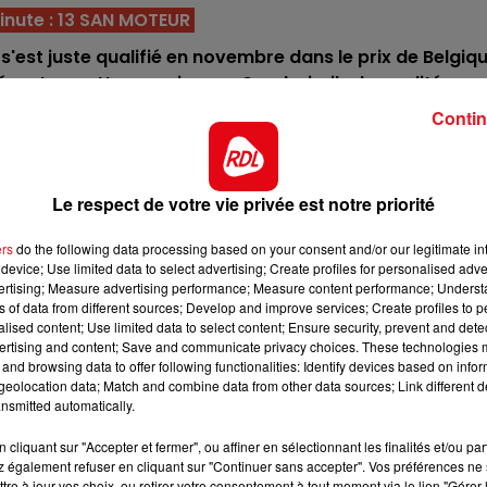
13h00 - 16h00
inute : 13 SAN MOTEUR
LES APRÈS-MIDI QUI CHANTENT
s'est juste qualifié en novembre dans le prix de Belgiq
 au top cette semaine sur Grosbois, il a la qualité pou
 les battre.
Contin
 de mieux dans les rangs français en tant que fiabilité, i
ier. Tous les feux sont au vert pour entendre retentir la
rseillaise.
Le respect de votre vie privée est notre priorité
dans la préparatoire, et a ensuite fait de l'entretien. Dé
ers
do the following data processing based on your consent and/or our legitimate int
nu en haute estime et prêt pour le grand rendez-vous.
device; Use limited data to select advertising; Create profiles for personalised adver
vertising; Measure advertising performance; Measure content performance; Unders
queur de l'édition 2024, il sera à 8 ans pieds nus pour la
ns of data from different sources; Develop and improve services; Create profiles to 
t, ce crack français a de légitimes ambitions pour la
alised content; Use limited data to select content; Ensure security, prevent and detect
ertising and content; Save and communicate privacy choices. These technologies
victoire.
16h00 - 19h00
and browsing data to offer following functionalities: Identify devices based on infor
nt
Le Jukebox RDL
 de rencontrer le gratin, après avoir remporté le dernie
eolocation data; Match and combine data from other data sources; Link different de
nsmitted automatically.
eur, et même si elle ne pourra prendre tête et corde, sa
dans le quinté.
cliquant sur "Accepter et fermer", ou affiner en sélectionnant les finalités et/ou pa
 également refuser en cliquant sur "Continuer sans accepter". Vos préférences ne 
alisé le doublé Cornulier - Amérique. Ce cheval posséde u
tre à jour vos choix, ou retirer votre consentement à tout moment via le lien "Gérer 