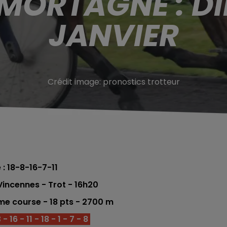
 MORTAGNE : D
JANVIER
Crédit image:
pronostics trotteur
 : 18-8-16-7-11
incennes - Trot -
16h20
éme
course -
18
pts
- 2700 m
 16 - 11 - 18 - 1 - 7 - 8