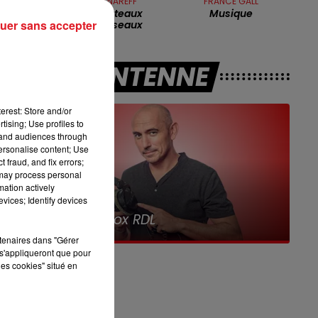
MICHEL POLNAREFF
FRANCE GALL
Tous Les Bateaux
Musique
ds
uer sans accepter
13h00 - 16h00
Tous Les Oiseaux
LES APRÈS-MIDI QUI CHANTENT
A L'ANTENNE
le
erest: Store and/or
tising; Use profiles to
tand audiences through
personalise content; Use
 fraud, and fix errors;
 may process personal
mation actively
vices; Identify devices
16h00 - 19h00
Le Jukebox RDL
r
rtenaires dans "Gérer
s'appliqueront que pour
les cookies" situé en