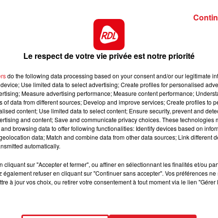
 il a déjà très bien couru en terrain lourd. Baissé au poi
Contin
12h00 - 13h00
'expérience, tout est fait pour s'imposer.
RDL & VOUS
res, il en sera muni cette fois-ci. Doté d'une régularité
t une base pour le trio.
Le respect de votre vie privée est notre priorité
ant 2 secondes places avec le port des australiennes. El
ers
do the following data processing based on your consent and/or our legitimate int
our de nouveau faire l'arrivée.
device; Use limited data to select advertising; Create profiles for personalised adver
vertising; Measure advertising performance; Measure content performance; Unders
s de septembre, il a terminé sur le podium de la course
ns of data from different sources; Develop and improve services; Create profiles to 
pier, c'est une logique.
alised content; Use limited data to select content; Ensure security, prevent and detect
ertising and content; Save and communicate privacy choices. These technologies
numéro dans les stalles, mais vient de faire une rentrée
and browsing data to offer following functionalities: Identify devices based on infor
tion. Baissé aussi en valeur, il est à reprendre.
eolocation data; Match and combine data from other data sources; Link different de
13h00 - 16h00
nsmitted automatically.
Les Après-midi qui chantent
de valeur en 1 course, elle posséde peu d'expèrience, pa
cliquant sur "Accepter et fermer", ou affiner en sélectionnant les finalités et/ou pa
/4 avec les oeilleres.
 également refuser en cliquant sur "Continuer sans accepter". Vos préférences ne 
rrains lourds, ici avec M.Guyon il visera un bel accessit.
tre à jour vos choix, ou retirer votre consentement à tout moment via le lien "Gérer 
ct des pistes :