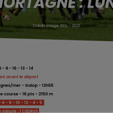
ORTAGNE : LUN
Crédit image:
RDL - 2021
6 - 9 - 16 - 13 - 14
ant avant le départ
gnes/mer - Galop - 13h55
re
course -
16
pts
- 2150 m
 6 - 9 - 10 - 12 - 4 - 5
 minute : 1 CEDRUS