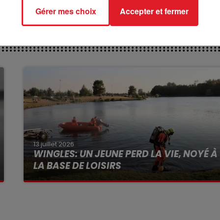
Gérer mes choix
Accepter et fermer
13 juillet 2026
WINGLES: UN JEUNE PERD LA VIE, NOYÉ À
LA BASE DE LOISIRS
La victime a coulé à pic