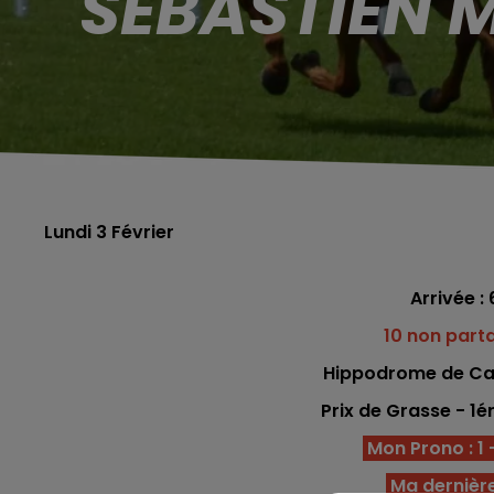
SÉBASTIEN M
Lundi 3 Février
Arrivée : 
10 non part
Hippodrome de Ca
Prix de Grasse - 1é
Mon Prono : 1 -
Ma dernière