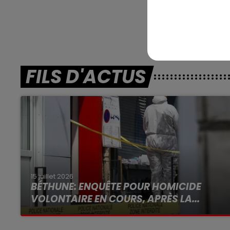
En dire
FILS D'ACTUS
15 juillet 2026
BÉTHUNE: ENQUÊTE POUR HOMICIDE
VOLONTAIRE EN COURS, APRÈS LA...
Selon les premiers éléments, le logement
servait à des prostituées