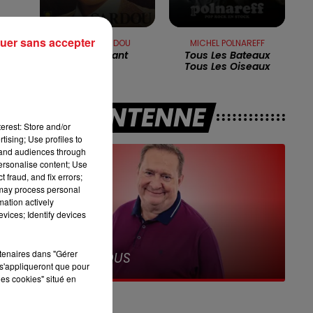
12h00 - 13h00
RDL & VOUS
uer sans accepter
MICHEL SARDOU
MICHEL POLNAREFF
En Chantant
Tous Les Bateaux
Tous Les Oiseaux
la
A L'ANTENNE
erest: Store and/or
tising; Use profiles to
tand audiences through
s,
personalise content; Use
 fraud, and fix errors;
 may process personal
r.
mation actively
vices; Identify devices
e.
13h00 - 16h00
rtenaires dans "Gérer
Les Après-midi qui chantent
s'appliqueront que pour
er
les cookies" situé en