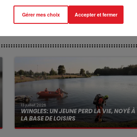
ct des pistes :
Gérer mes choix
Accepter et fermer
13 juillet 2026
WINGLES: UN JEUNE PERD LA VIE, NOYÉ À
LA BASE DE LOISIRS
La victime a coulé à pic