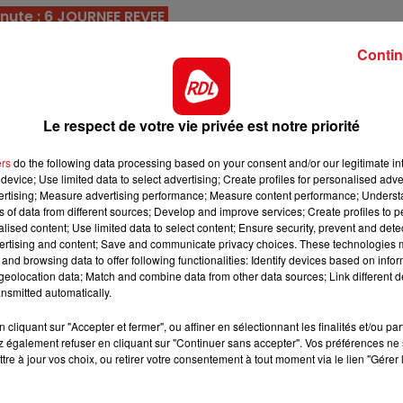
nute : 6 JOURNEE REVEE
7h00 - 10h00
DEBOUT C'EST L'HEURE
tes ses courses depuis plusieurs mois, il sait tout faire
Contin
rait de s'imposer dans ce quinté.
ing, elle posséde une pointe de vitesse puissante dans 
aura moins de trafic, c'est une base incontournable.
Le respect de votre vie privée est notre priorité
depuis qu'elle court sans ses fers, et c'est le moment de
ers
do the following data processing based on your consent and/or our legitimate int
er quinté, elle aura l'appui d'Eric Raffin.
device; Use limited data to select advertising; Create profiles for personalised adver
vertising; Measure advertising performance; Measure content performance; Unders
cet hiver, avec 4/4 sur cette piste. Fiable dans un parcour
ns of data from different sources; Develop and improve services; Create profiles to 
es, elle devrait encore bien faire.
alised content; Use limited data to select content; Ensure security, prevent and detect
ertising and content; Save and communicate privacy choices. These technologies
, où le changement de tactique n'a pas été en sa faveu
and browsing data to offer following functionalities: Identify devices based on infor
garder un accessit au poteau.
eolocation data; Match and combine data from other data sources; Link different de
nsmitted automatically.
la limite du recul et vient de bien s'imposer en Provinc
12h00 - 13h00
cliquant sur "Accepter et fermer", ou affiner en sélectionnant les finalités et/ou pa
lot, et visera une 4/5 éme place.
RDL & VOUS
 également refuser en cliquant sur "Continuer sans accepter". Vos préférences ne 
 sera que déf des posterieurs (1/6) aujourd'hui. Son driv
tre à jour vos choix, ou retirer votre consentement à tout moment via le lien "Gérer 
t une possibilité pour compléter la bonne combinaison.