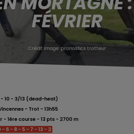
EN MORTAGNE :
FÉVRIER
Crédit image:
pronostics trotteur
 9 - 10 - 3/13 (dead-heat)
incennes - Trot - 13h55
ir - 1ére
course -
13
pts
- 2700 m
- 6 - 8 - 5 - 7 - 13 - 2