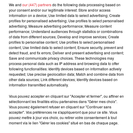
En direct des pistes :
We and
our (447) partners
do the following data processing based on
your consent and/or our legitimate interest: Store and/or access
information on a device; Use limited data to select advertising; Create
profiles for personalised advertising; Use profiles to select personalised
advertising; Measure advertising performance; Measure content
performance; Understand audiences through statistics or combinations
of data from different sources; Develop and improve services; Create
FILS D'ACTUS
profiles to personalise content; Use profiles to select personalised
content; Use limited data to select content; Ensure security, prevent and
detect fraud, and fix errors; Deliver and present advertising and content;
Save and communicate privacy choices. These technologies may
process personal data such as IP address and browsing data to offer
following functionalities: Identify devices based on information actively
requested; Use precise geolocation data; Match and combine data from
other data sources; Link different devices; Identify devices based on
information transmitted automatically.
Vous pouvez accepter en cliquant sur "Accepter et fermer", ou affiner en
15 juillet 2026
sélectionnant les finalités et/ou partenaires dans "Gérer mes choix".
BÉTHUNE: ENQUÊTE POUR HOMICIDE
Vous pouvez également refuser en cliquant sur "Continuer sans
accepter". Vos préférences ne s'appliqueront que pour ce site. Vous
VOLONTAIRE EN COURS, APRÈS LA...
pouvez mettre à jour vos choix, ou retirer votre consentement à tout
Selon les premiers éléments, le logement servait
moment via le lien "Gérer les cookies" situé en bas de chaque page.
à des prostituées