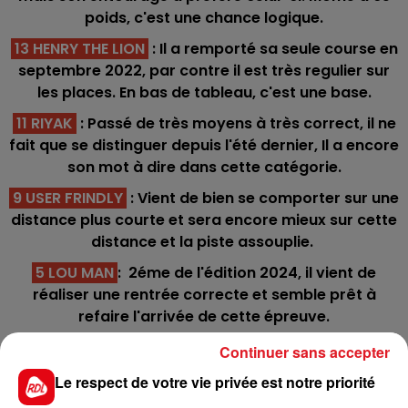
poids, c'est une chance logique.
13 HENRY THE LION
: Il a remporté sa seule course en
septembre 2022, par contre il est très regulier sur
les places. En bas de tableau, c'est une base.
11 RIYAK
: Passé de très moyens à très correct, il ne
fait que se distinguer depuis l'été dernier, Il a encore
son mot à dire dans cette catégorie.
9 USER FRINDLY
: Vient de bien se comporter sur une
distance plus courte et sera encore mieux sur cette
distance et la piste assouplie.
5 LOU MAN
: 2éme de l'édition 2024, il vient de
réaliser une rentrée correcte et semble prêt à
refaire l'arrivée de cette épreuve.
14 VEULES
: Peu couru l'an dernier, elle arrive avec
Continuer sans accepter
une certaine fraîcheur dans ce quinté pour prendre
Le respect de votre vie privée est notre priorité
une 4/5 éme place.