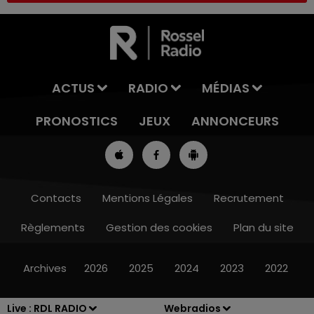
ACTUS
RADIO
MÉDIAS
PRONOSTICS
JEUX
ANNONCEURS
Contacts
Mentions Légales
Recrutement
Règlements
Gestion des cookies
Plan du site
13h00 - 16h00
LES APRÈS-MIDI QUI CHANTENT
Archives
2026
2025
2024
2023
2022
Live :
RDL RADIO
Webradios