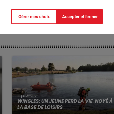
ct des pistes :
Gérer mes choix
Accepter et fermer
13 juillet 2026
WINGLES: UN JEUNE PERD LA VIE, NOYÉ À
LA BASE DE LOISIRS
La victime a coulé à pic