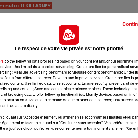
13h00 - 16h00
inute : 11 KILLARNEY
LES APRÈS-MIDI QUI CHANTENT
ent de laisser ses adversaires sur place le 20/01 dans u
s gains, elle a encore la marge pour s'imposer.
Contin
a jamais été disqualifié depuis ses débuts, et réalise un
t un bon point d'appui en base.
Le respect de votre vie privée est notre priorité
ait dû s'imposer sans une faute le mois dernier sur ce
s-ci, elle peut même s'imposer.
ers
do the following data processing based on your consent and/or our legitimate int
device; Use limited data to select advertising; Create profiles for personalised adver
eux bonnes performances sur les tracés de vitesse, mais
vertising; Measure advertising performance; Measure content performance; Unders
e devrait aligner ses meilleures cartes à l'arrivée.
ns of data from different sources; Develop and improve services; Create profiles to 
alised content; Use limited data to select content; Ensure security, prevent and detect
ès un passage à vide, et sera déf des 4. Sur sa lancée, s
ertising and content; Save and communicate privacy choices. These technologies
and browsing data to offer following functionalities: Identify devices based on infor
st à l'arrivée.
eolocation data; Match and combine data from other data sources; Link different de
16h00 - 19h00
 fait toutes ses courses, et on ne peut rien lui reproche
nsmitted automatically.
nt
Le Jukebox RDL
ndre sa ligne de conduite.
cliquant sur "Accepter et fermer", ou affiner en sélectionnant les finalités et/ou pa
 également refuser en cliquant sur "Continuer sans accepter". Vos préférences ne 
e était un peu moins bien dernièrement après une bonne
tre à jour vos choix, ou retirer votre consentement à tout moment via le lien "Gérer 
sultat. A reprendre.