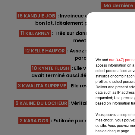
12h00 - 13h00
Ma dernière m
RDL & VOUS
16 KANDJIE JOB
: Invaincue cette année, elle vi
bon lot. Idéalement placée au plafond de
11 KILLARNEY
: Très sur dans ses allures, elle n'
meeting convenable. C'es
12 KELLE HAUFOR
: Assez suseptible, elle aur
parcours. Sage cette foi
We and
our (447) partn
access information on a 
10 KYNTE FLUSH
: Elle vient de réaliser d
select personalised ad
avait terminé aussi 4éme sur plus long. Ell
statistics or combinatio
profiles to select person
3 KWALITA SUPREME
: Elle revient très bien apr
Deliver and present adv
data such as IP address 
place e
requested; Use precise g
13h00 - 16h00
6 KALINE DU LOCHEUR
: Véritable métronome, elle
based on information tra
Les Après-midi qui chante
Elle devrait repre
Vous pouvez accepter en 
mes choix". Vous pouvez
2 KARA DOR
: Estilmée par son entourage, ell
ce site. Vous pouvez met
lignée de ré
bas de chaque page.