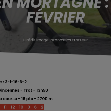
EN MORTAGNE : 
FÉVRIER
Crédit image:
pronostics trotteur
e : 3-1-16-6-2
incennes - Trot - 13h50
re
course -
16
pts
- 2700 m
 11 - 12 - 10 - 3 - 6 - 2