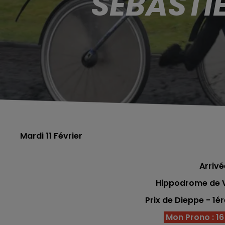
SÉBASTI
Mardi 11 Février
Arrivé
Hippodrome de V
Prix de Dieppe - 1é
Mon Prono : 16 -