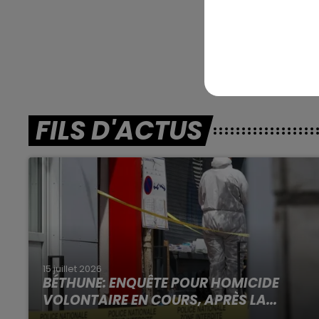
En dire
FILS D'ACTUS
15 juillet 2026
BÉTHUNE: ENQUÊTE POUR HOMICIDE
VOLONTAIRE EN COURS, APRÈS LA...
Selon les premiers éléments, le logement