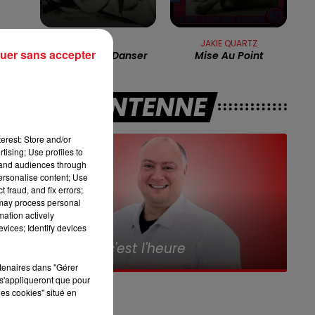
16h00 - 19h00
LE JUKEBOX RDL
n
DALIDA
JAKIE QUARTZ
uer sans accepter
Laissez-Moi Danser
Mise Au Point
A L'ANTENNE
erest: Store and/or
tising; Use profiles to
tand audiences through
personalise content; Use
 fraud, and fix errors;
a
 may process personal
mation actively
vices; Identify devices
7h00 - 10h00
r.
Debout c'est l'heure
rtenaires dans "Gérer
s'appliqueront que pour
les cookies" situé en