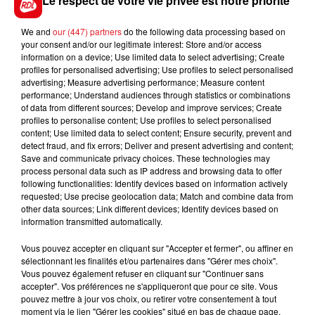
Le respect de votre vie privée est notre priorité
quintés plus relevés l'an dernier, il essaiera pour sa
première de l'année rentrée dans les 5 .
We and
our (447) partners
do the following data processing based on
your consent and/or our legitimate interest: Store and/or access
En direct des pistes :
information on a device; Use limited data to select advertising; Create
profiles for personalised advertising; Use profiles to select personalised
advertising; Measure advertising performance; Measure content
performance; Understand audiences through statistics or combinations
of data from different sources; Develop and improve services; Create
profiles to personalise content; Use profiles to select personalised
content; Use limited data to select content; Ensure security, prevent and
FILS D'ACTUS
detect fraud, and fix errors; Deliver and present advertising and content;
Save and communicate privacy choices. These technologies may
process personal data such as IP address and browsing data to offer
following functionalities: Identify devices based on information actively
requested; Use precise geolocation data; Match and combine data from
other data sources; Link different devices; Identify devices based on
information transmitted automatically.
Vous pouvez accepter en cliquant sur "Accepter et fermer", ou affiner en
sélectionnant les finalités et/ou partenaires dans "Gérer mes choix".
Vous pouvez également refuser en cliquant sur "Continuer sans
15 juillet 2026
accepter". Vos préférences ne s'appliqueront que pour ce site. Vous
BÉTHUNE: ENQUÊTE POUR HOMICIDE
pouvez mettre à jour vos choix, ou retirer votre consentement à tout
VOLONTAIRE EN COURS, APRÈS LA...
moment via le lien "Gérer les cookies" situé en bas de chaque page.