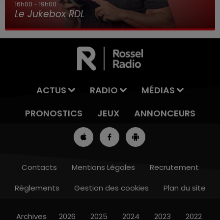
16h00 - 19h00
Le Jukebox RDL
ACTUS
RADIO
MÉDIAS
PRONOSTICS
JEUX
ANNONCEURS
Contacts
Mentions Légales
Recrutement
Règlements
Gestion des cookies
Plan du site
13h00 - 16h00
LES APRÈS-MIDI QUI CHANTENT
Archives
2026
2025
2024
2023
2022