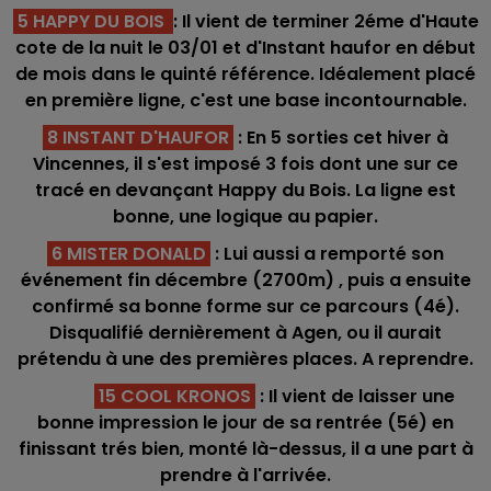
5 HAPPY DU BOIS
: Il vient de terminer 2éme d'Haute
cote de la nuit le 03/01 et d'Instant haufor en début
de mois dans le quinté référence. Idéalement placé
en première ligne, c'est une base incontournable.
8 INSTANT D'HAUFOR
: En 5 sorties cet hiver à
Vincennes, il s'est imposé 3 fois dont une sur ce
tracé en devançant Happy du Bois. La ligne est
bonne, une logique au papier.
6 MISTER DONALD
: Lui aussi a remporté son
événement fin décembre (2700m) , puis a ensuite
confirmé sa bonne forme sur ce parcours (4é).
Disqualifié dernièrement à Agen, ou il aurait
prétendu à une des premières places. A reprendre.
15 COOL KRONOS
: Il vient de laisser une
bonne impression le jour de sa rentrée (5é) en
finissant trés bien, monté là-dessus, il a une part à
prendre à l'arrivée.