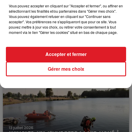
Vous pouvez accepter en cliquant sur "Accepter et fermer", ou affiner en
sélectionnant les finalités et/ou partenaires dans "Gérer mes choix".
Vous pouvez également refuser en cliquant sur "Continuer sans
accepter". Vos préférences ne s'appliqueront que pour ce site. Vous
pouvez mettre à jour vos choix, ou retirer votre consentement à tout
moment via le lien "Gérer les cookies" situé en bas de chaque page.
Accepter et fermer
15 juillet 2026
BÉTHUNE: ENQUÊTE POUR HOMICIDE
VOLONTAIRE EN COURS, APRÈS LA...
Gérer mes choix
Selon les premiers éléments, le logement servait
à des prostituées
13 juillet 2026