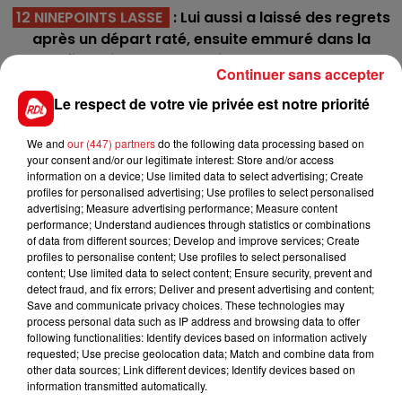
12 NINEPOINTS LASSE
: Lui aussi a laissé des regrets
après un départ raté, ensuite emmuré dans la
phase finale il n' a pu s'exprimer. En prenant le bon
Continuer sans accepter
wagon de 3 cette fois-ci, il aura coeur d'une
Le respect de votre vie privée est notre priorité
revanche.
13 CHEMAR
: Le spécialiste des épreuves de vitesse,
We and
our (447) partners
do the following data processing based on
il fait aussi parti des figures ayant remporté un
your consent and/or our legitimate interest: Store and/or access
quinté cet hiver. En seconde ligne, il va falloir venir
information on a device; Use limited data to select advertising; Create
profiles for personalised advertising; Use profiles to select personalised
au bon moment et finir comme il sait le faire.
advertising; Measure advertising performance; Measure content
performance; Understand audiences through statistics or combinations
*******
of data from different sources; Develop and improve services; Create
profiles to personalise content; Use profiles to select personalised
En direct des pistes
content; Use limited data to select content; Ensure security, prevent and
detect fraud, and fix errors; Deliver and present advertising and content;
Save and communicate privacy choices. These technologies may
process personal data such as IP address and browsing data to offer
following functionalities: Identify devices based on information actively
requested; Use precise geolocation data; Match and combine data from
other data sources; Link different devices; Identify devices based on
FILS D'ACTUS
information transmitted automatically.