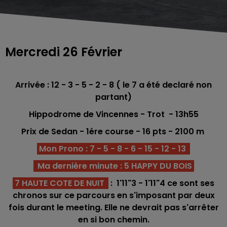
Mercredi 26 Février
Arrivée : 12 - 3 - 5 - 2 - 8 ( le 7 a été declaré non
partant)
Hippodrome de Vincennes - Trot - 13h55
Prix de Sedan - 1ére
course -
16 p
ts
- 2100 m
Mon Prono : 7 - 5 - 8 - 6 - 15 - 12 - 13
Ma dernière minute : 5 HAPPY DU BOIS
7 HAUTE COTE DE NUIT
: 1'11"3 - 1'11"4 ce sont ses
chronos sur ce parcours en s'imposant par deux
fois durant le meeting. Elle ne devrait pas s'arrêter
en si bon chemin.