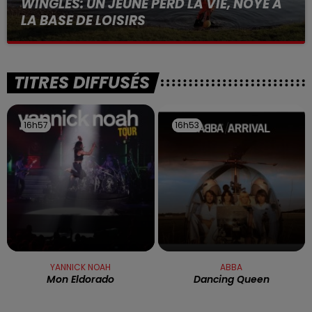
WINGLES: UN JEUNE PERD LA VIE, NOYÉ À
LA BASE DE LOISIRS
La victime a coulé à pic
TITRES DIFFUSÉS
16h57
16h57
16h53
16h53
YANNICK NOAH
ABBA
Mon Eldorado
Dancing Queen