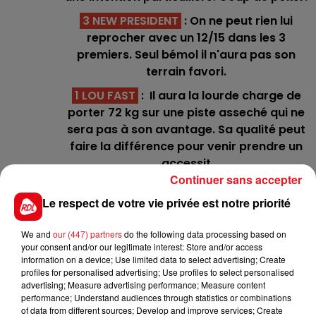
3 NEW PRESIDENT
: On ne peut rien lui
reprocher avec un 12/15 dans les 3
premiers. Seul bémol il n'aura pas son
terrain favori.
1 LOU FAST
: Il aura la lourde charge de
porter 72 kg sur une piste asseché qui ne
sera pas à son avantage. Sa qualité peut
faire la différence pour venir prendre un
accessit
Continuer sans accepter
*******
Le respect de votre vie privée est notre priorité
Hippodrome du Croisé-Laroche - Trot -
15h45 :
We and
our (447) partners
do the following data processing based on
your consent and/or our legitimate interest: Store and/or access
C1 : 7 - 3 - 12 - 6 - 4
information on a device; Use limited data to select advertising; Create
C2 : 7 - 1 - 12 - 5 - 9 - 11 (Quarté+)
profiles for personalised advertising; Use profiles to select personalised
C3 : 4 - 1 - 6 - 14 - 13
advertising; Measure advertising performance; Measure content
performance; Understand audiences through statistics or combinations
C 4 : 5 - 6 - 4 - 2 - 12
of data from different sources; Develop and improve services; Create