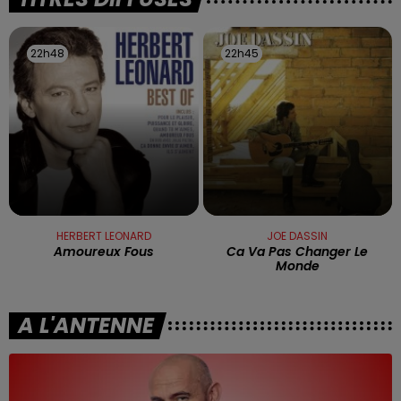
22h48
22h48
22h45
22h45
HERBERT LEONARD
JOE DASSIN
Amoureux Fous
Ca Va Pas Changer Le
Monde
A L'ANTENNE