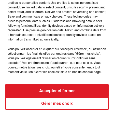
C5 : 2 - 5 - 4 - 9
profiles to personalise content; Use profiles to select personalised
C6 : 10 - 1 - 8 - 5 - 7
content; Use limited data to select content; Ensure security, prevent and
detect fraud, and fix errors; Deliver and present advertising and content;
C7 : 6 - 4 - 3
Save and communicate privacy choices. These technologies may
C8 : 2 - 8 - 5 - 4 - 9
process personal data such as IP address and browsing data to offer
following functionalities: Identify devices based on information actively
requested; Use precise geolocation data; Match and combine data from
La sélection de la Réunion :
other data sources; Link different devices; Identify devices based on
information transmitted automatically.
107 IDREAMIS - 405 JEDUISANT - 502
LATINUS AVIS
Vous pouvez accepter en cliquant sur "Accepter et fermer", ou affiner en
sélectionnant les finalités et/ou partenaires dans "Gérer mes choix".
Le driver à suivre : P.Y Verva
Vous pouvez également refuser en cliquant sur "Continuer sans
accepter". Vos préférences ne s'appliqueront que pour ce site. Vous
pouvez mettre à jour vos choix, ou retirer votre consentement à tout
moment via le lien "Gérer les cookies" situé en bas de chaque page.
FILS D'ACTUS
Accepter et fermer
Gérer mes choix