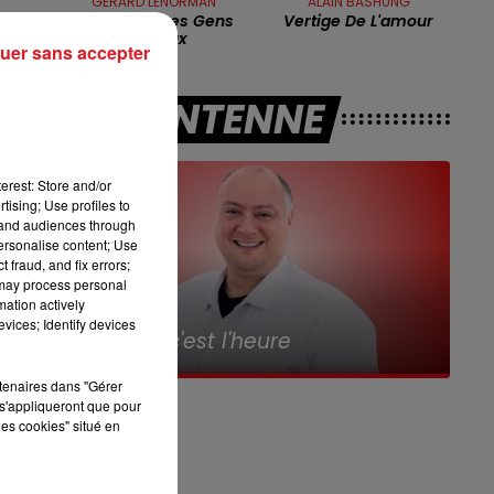
GERARD LENORMAN
ALAIN BASHUNG
La Ballade Des Gens
Vertige De L'amour
16h00 - 19h00
Heureux
uer sans accepter
LE JUKEBOX RDL
A L'ANTENNE
 2
erest: Store and/or
tising; Use profiles to
tand audiences through
personalise content; Use
 fraud, and fix errors;
 may process personal
mation actively
7h00 - 10h00
vices; Identify devices
Debout c'est l'heure
e
rtenaires dans "Gérer
s'appliqueront que pour
les cookies" situé en