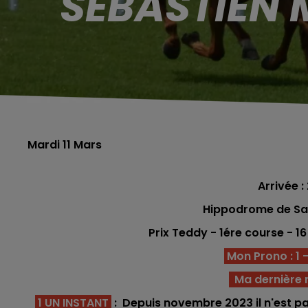
SÉBASTIEN 
Mardi 11 Mars
Arrivée : 
Hippodrome de Sa
Prix Teddy - 1ére
course -
16
Mon Prono : 1 - 
Ma dernière m
1 UN INSTANT
: Depuis novembre 2023 il n'est pas