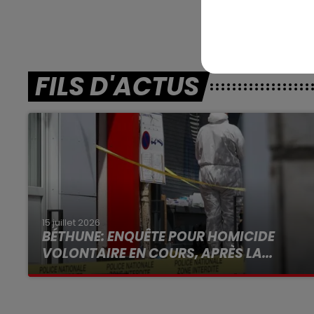
FILS D'ACTUS
15 juillet 2026
BÉTHUNE: ENQUÊTE POUR HOMICIDE
VOLONTAIRE EN COURS, APRÈS LA...
Selon les premiers éléments, le logement
servait à des prostituées