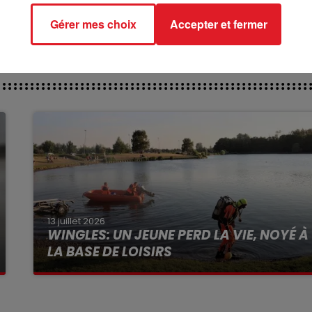
Gérer mes choix
Accepter et fermer
13 juillet 2026
WINGLES: UN JEUNE PERD LA VIE, NOYÉ À
LA BASE DE LOISIRS
La victime a coulé à pic