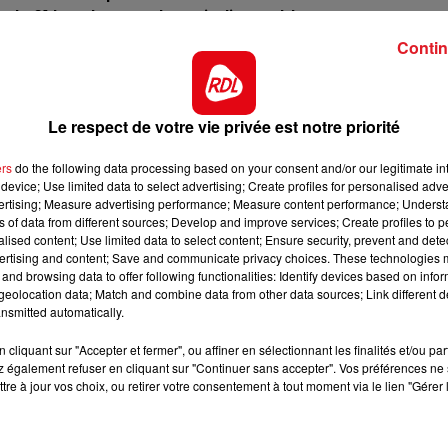
de 61 kg, c'est une base indiscutable.
13h00 - 16h00
Contin
ns les quintés, et sera mieux sur les 1400 m proposés
LES APRÈS-MIDI QUI CHANTENT
me, c'est une première chance.
 courues dans cette catégorie, notamment à Cagnes cet
Le respect de votre vie privée est notre priorité
alisé, il est capable de surmonter cette valeur.
nt de refaire surface sur la Riviera en prenant une belle
ers
do the following data processing based on your consent and/or our legitimate int
device; Use limited data to select advertising; Create profiles for personalised adver
 de tableau, une confirmation est attendue.
vertising; Measure advertising performance; Measure content performance; Unders
ns of data from different sources; Develop and improve services; Create profiles to 
loud et a tiré un bon numéro dans les stalles, il devrait
alised content; Use limited data to select content; Ensure security, prevent and detect
 prenant un accessit.
ertising and content; Save and communicate privacy choices. These technologies
and browsing data to offer following functionalities: Identify devices based on infor
s, elle fait toutes ses courses, même en étant pénalisée
16h00 - 19h00
eolocation data; Match and combine data from other data sources; Link different de
core jouer les trouble-fêtes.
nt
Le Jukebox RDL
nsmitted automatically.
plus grand bien, avec deux succès consécutifs. Il passe d
cliquant sur "Accepter et fermer", ou affiner en sélectionnant les finalités et/ou pa
valeur. Limite inconnue.
 également refuser en cliquant sur "Continuer sans accepter". Vos préférences ne 
tre à jour vos choix, ou retirer votre consentement à tout moment via le lien "Gérer 
*******
ct des pistes :