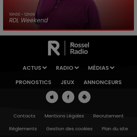
10h00 - 12h00
RDL Weekend
ACTUS
RADIO
MÉDIAS
PRONOSTICS
JEUX
ANNONCEURS
Contacts
Mentions Légales
Recrutement
Règlements
Gestion des cookies
Plan du site
7h00 - 10h00
RDL WEEK-END