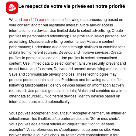
7 HABIT DE SOIREE
: Avec lui il faut une course
Le respect de votre vie privée est notre priorité
rythmée pour qu'il s'exprime complétement. Si c'est
le cas, il doit montrer son vrai visage
We and
our (447) partners
do the following data processing based on
your consent and/or our legitimate interest: Store and/or access
information on a device; Use limited data to select advertising; Create
profiles for personalised advertising; Use profiles to select personalised
En direct des pistes :
advertising; Measure advertising performance; Measure content
performance; Understand audiences through statistics or combinations
of data from different sources; Develop and improve services; Create
profiles to personalise content; Use profiles to select personalised
content; Use limited data to select content; Ensure security, prevent and
detect fraud, and fix errors; Deliver and present advertising and content;
FILS D'ACTUS
Save and communicate privacy choices. These technologies may
process personal data such as IP address and browsing data to offer
following functionalities: Identify devices based on information actively
requested; Use precise geolocation data; Match and combine data from
other data sources; Link different devices; Identify devices based on
information transmitted automatically.
Vous pouvez accepter en cliquant sur "Accepter et fermer", ou affiner en
sélectionnant les finalités et/ou partenaires dans "Gérer mes choix".
Vous pouvez également refuser en cliquant sur "Continuer sans
accepter". Vos préférences ne s'appliqueront que pour ce site. Vous
15 juillet 2026
pouvez mettre à jour vos choix, ou retirer votre consentement à tout