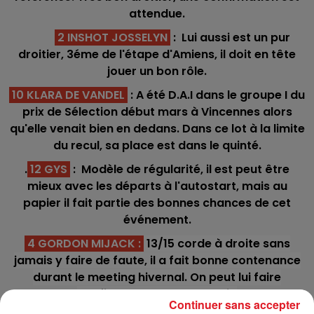
attendue.
2 INSHOT JOSSELYN
: Lui aussi est un pur
droitier, 3éme de l'étape d'Amiens, il doit en tête
jouer un bon rôle.
10 KLARA DE VANDEL
: A été D.A.I dans le groupe I du
prix de Sélection début mars à Vincennes alors
qu'elle venait bien en dedans. Dans ce lot à la limite
du recul, sa place est dans le quinté.
.
12 GYS
: Modèle de régularité, il est peut être
mieux avec les départs à l'autostart, mais au
papier il fait partie des bonnes chances de cet
événement.
4 GORDON MIJACK
:
13/15 corde à droite sans
jamais y faire de faute, il a fait bonne contenance
durant le meeting hivernal. On peut lui faire
confiance pour un accessit.
Continuer sans accepter