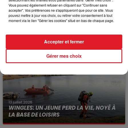
Vous pouvez également refuser en cliquant sur "Continuer sans
accepter". Vos préférences ne s'appliqueront que pour ce site. Vous
pouvez mettre à jour vos choix, ou retirer votre consentement à tout
moment via le lien "Gérer les cookies" situé en bas de chaque page.
15 juillet 2026
BÉTHUNE: ENQUÊTE POUR HOMICIDE
Accepter et fermer
VOLONTAIRE EN COURS, APRÈS LA...
Selon les premiers éléments, le logement servait
Gérer mes choix
à des prostituées
13 juillet 2026
WINGLES: UN JEUNE PERD LA VIE, NOYÉ À
LA BASE DE LOISIRS
La victime a coulé à pic