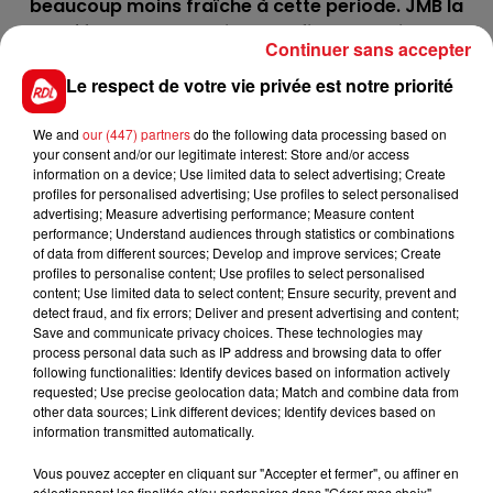
beaucoup moins fraîche à cette periode. JMB la
déferre ce coup-ci des 4 afin de la voir se
Continuer sans accepter
réhabiliter.
Le respect de votre vie privée est notre priorité
12 HELIADE DU GOUTIER
: La plus experimentée dans
les groupes, elle fera par contre une rentrée. Son
We and
our (447) partners
do the following data processing based on
entraîneur l'a entraîné en conséquence et mise en
your consent and/or our legitimate interest: Store and/or access
mode course. Peut faire une belle ligne droite.
information on a device; Use limited data to select advertising; Create
profiles for personalised advertising; Use profiles to select personalised
*******
advertising; Measure advertising performance; Measure content
performance; Understand audiences through statistics or combinations
En direct des pistes :
of data from different sources; Develop and improve services; Create
profiles to personalise content; Use profiles to select personalised
content; Use limited data to select content; Ensure security, prevent and
detect fraud, and fix errors; Deliver and present advertising and content;
Save and communicate privacy choices. These technologies may
process personal data such as IP address and browsing data to offer
following functionalities: Identify devices based on information actively
FILS D'ACTUS
requested; Use precise geolocation data; Match and combine data from
other data sources; Link different devices; Identify devices based on
information transmitted automatically.
Vous pouvez accepter en cliquant sur "Accepter et fermer", ou affiner en
sélectionnant les finalités et/ou partenaires dans "Gérer mes choix".