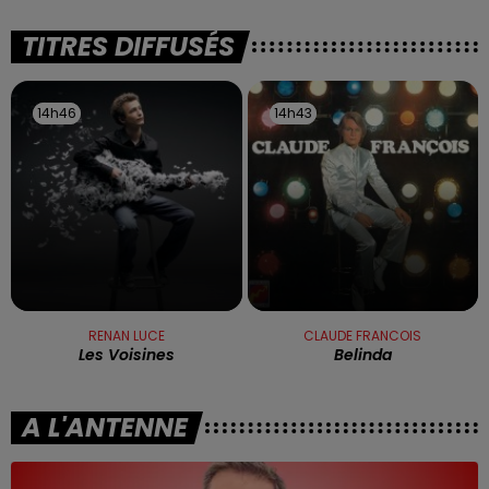
TITRES DIFFUSÉS
14h46
14h46
14h43
14h43
RENAN LUCE
CLAUDE FRANCOIS
Les Voisines
Belinda
A L'ANTENNE