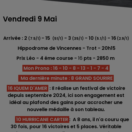
Vendredi 9 Mai
Arrivée : 2
- 15
- 3
- 10
- 16
(7.5/1)
(51/1)
(35/1)
(5.1/1)
(2.9/1)
Hippodrome de Vincennes - Trot - 20h15
Prix Léo - 4 éme course -
16
pts - 2850 m
Mon Prono : 16 - 10 - 8 - 13 - 1 - 7 - 4
Ma dernière minute : 8 GRAND SOURIRE
16 IQUEM D'AMER
: Il réalise un festival de victoire
depuis septembre 2024, ici son engagement est
idéal au plafond des gains pour accrocher une
nouvelle médaille à son tableau.
10 HURRICANE CARTER
: A 8 ans, il n'a couru que
30 fois, pour 16 victoires et 5 places. Véritable