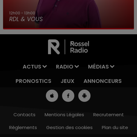
12h00 - 13h00
RDL & VOUS
ACTUS
RADIO
MÉDIAS
PRONOSTICS
JEUX
ANNONCEURS
Contacts
Mentions Légales
Recrutement
Règlements
Gestion des cookies
Plan du site
7h00 - 10h00
DEBOUT C'EST L'HEURE