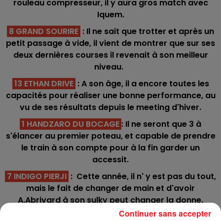
rouleau compresseur, il y aura gros match avec
Iquem.
8 GRAND SOURIRE
: Il ne sait que trotter et après un
petit passage à vide, il vient de montrer que sur ses
deux dernières courses il revenait à son meilleur
niveau.
13 ETHAN DRIVE
: A son âge, il a encore toutes les
capacités pour réaliser une bonne performance, au
vu de ses résultats depuis le meeting d'hiver.
1 HANDZARO DU BOCAGE
: Il ne seront que 3 à
s'élancer au premier poteau, et capable de prendre
le train à son compte pour à la fin garder un
accessit.
7 INDIGO PIERJI
: Cette année, il n' y est pas du tout,
mais le fait de changer de main et d'avoir
A.Abrivard à son sulky peut changer la donne.
Continuer sans accepter
4 GAROU DU CHENE
: Avec lui tout se joue au