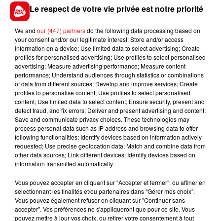
départ, s'il n'est pas trop loin en début de ligne
Le respect de votre vie privée est notre priorité
droite, une 5éme place est possible.
We and
our (447) partners
do the following data processing based on
/*********/
your consent and/or our legitimate interest: Store and/or access
information on a device; Use limited data to select advertising; Create
En direct des pistes :
profiles for personalised advertising; Use profiles to select personalised
advertising; Measure advertising performance; Measure content
performance; Understand audiences through statistics or combinations
of data from different sources; Develop and improve services; Create
profiles to personalise content; Use profiles to select personalised
content; Use limited data to select content; Ensure security, prevent and
detect fraud, and fix errors; Deliver and present advertising and content;
FILS D'ACTUS
Save and communicate privacy choices. These technologies may
process personal data such as IP address and browsing data to offer
following functionalities: Identify devices based on information actively
requested; Use precise geolocation data; Match and combine data from
other data sources; Link different devices; Identify devices based on
information transmitted automatically.
Vous pouvez accepter en cliquant sur "Accepter et fermer", ou affiner en
sélectionnant les finalités et/ou partenaires dans "Gérer mes choix".
Vous pouvez également refuser en cliquant sur "Continuer sans
accepter". Vos préférences ne s'appliqueront que pour ce site. Vous
15 juillet 2026
pouvez mettre à jour vos choix, ou retirer votre consentement à tout