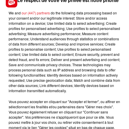
Le respect de votre vie privée est notre priorité
c'est une course visée, elle peut gagner, mais.....
*************
We and
our (447) partners
do the following data processing based on
your consent and/or our legitimate interest: Store and/or access
En direct des pistes
information on a device; Use limited data to select advertising; Create
profiles for personalised advertising; Use profiles to select personalised
advertising; Measure advertising performance; Measure content
performance; Understand audiences through statistics or combinations
of data from different sources; Develop and improve services; Create
profiles to personalise content; Use profiles to select personalised
content; Use limited data to select content; Ensure security, prevent and
FILS D'ACTUS
detect fraud, and fix errors; Deliver and present advertising and content;
Save and communicate privacy choices. These technologies may
process personal data such as IP address and browsing data to offer
following functionalities: Identify devices based on information actively
requested; Use precise geolocation data; Match and combine data from
other data sources; Link different devices; Identify devices based on
information transmitted automatically.
Vous pouvez accepter en cliquant sur "Accepter et fermer", ou affiner en
sélectionnant les finalités et/ou partenaires dans "Gérer mes choix".
Vous pouvez également refuser en cliquant sur "Continuer sans
15 juillet 2026
accepter". Vos préférences ne s'appliqueront que pour ce site. Vous
BÉTHUNE: ENQUÊTE POUR HOMICIDE
pouvez mettre à jour vos choix, ou retirer votre consentement à tout
VOLONTAIRE EN COURS, APRÈS LA...
moment via le lien "Gérer les cookies" situé en bas de chaque page.