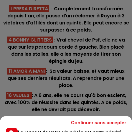
1 PRESA DIRETTA
: Complétement transformée
depuis 1 an, elle passe d'un réclamer à Royan à 3
victoires d'affilés dont un quinté. Elle peut encore se
surpasser à ce poids.
4 BONNY GLITTERS
: Vrai cheval de Psf, elle ne va
que sur les parcours corde à gauche. Bien placé
dans les stalles, elle a les moyens de tirer son
épingle du jeu.
11 AMOR A MANI
: Sa valeur baisse, et vaut mieux
que ses derniers résultats. A reprendre pour une
place.
16 VEULES
: A 6 ans, elle ne court qu'à bon escient,
avec 100% de réussite dans les quintés. A ce poids,
elle ne devrait pas décevoir.
5 MAIA STAR
: Avec cette casaque, que ce soit dans
Continuer sans accepter
au galop - trot ou obstacle, c'est tout ou rien. Si