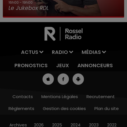
16h00 - 19h00
Le Jukebox RDL
ACTUS
RADIO
MÉDIAS
PRONOSTICS
JEUX
ANNONCEURS
Contacts
Mentions Légales
Recrutement
Règlements
Gestion des cookies
Plan du site
13h00 - 16h00
LES APRÈS-MIDI QUI CHANTENT
Archives
2026
2025
2024
2023
2022