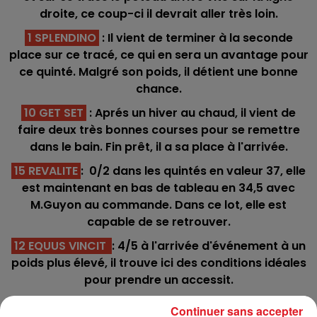
droite, ce coup-ci il devrait aller très loin.
1 SPLENDINO
: Il vient de terminer à la seconde
place sur ce tracé, ce qui en sera un avantage pour
ce quinté. Malgré son poids, il détient une bonne
chance.
10 GET SET
: Aprés un hiver au chaud, il vient de
faire deux très bonnes courses pour se remettre
dans le bain. Fin prêt, il a sa place à l'arrivée.
15 REVALITE
: 0/2 dans les quintés en valeur 37, elle
est maintenant en bas de tableau en 34,5 avec
M.Guyon au commande. Dans ce lot, elle est
capable de se retrouver.
12 EQUUS VINCIT
: 4/5 à l'arrivée d'événement à un
poids plus élevé, il trouve ici des conditions idéales
pour prendre un accessit.
8 DJANSHY
: Elle a gagné pour ses débuts l'an
Continuer sans accepter