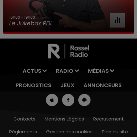
16h00 - 19h00
Le Jukebox RDL
ACTUS
RADIO
MÉDIAS
PRONOSTICS
JEUX
ANNONCEURS
Contacts
Mentions Légales
Recrutement
Règlements
Gestion des cookies
Plan du site
13h00 - 16h00