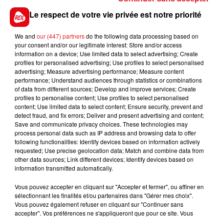
6 GREY TORNADO
: Avec lui, tout est une question de
Le respect de votre vie privée est notre priorité
terrain, moins souple il sera, mieux ce sera, car il
vaut un lot comme celui-ci.
We and
our (447) partners
do the following data processing based on
your consent and/or our legitimate interest: Store and/or access
*************
information on a device; Use limited data to select advertising; Create
profiles for personalised advertising; Use profiles to select personalised
En direct des pistes :
advertising; Measure advertising performance; Measure content
performance; Understand audiences through statistics or combinations
of data from different sources; Develop and improve services; Create
profiles to personalise content; Use profiles to select personalised
content; Use limited data to select content; Ensure security, prevent and
detect fraud, and fix errors; Deliver and present advertising and content;
Save and communicate privacy choices. These technologies may
FILS D'ACTUS
process personal data such as IP address and browsing data to offer
following functionalities: Identify devices based on information actively
requested; Use precise geolocation data; Match and combine data from
other data sources; Link different devices; Identify devices based on
information transmitted automatically.
Vous pouvez accepter en cliquant sur "Accepter et fermer", ou affiner en
sélectionnant les finalités et/ou partenaires dans "Gérer mes choix".
Vous pouvez également refuser en cliquant sur "Continuer sans
accepter". Vos préférences ne s'appliqueront que pour ce site. Vous