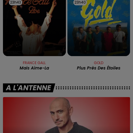
23h43
23h43
23h40
23h40
FRANCE GALL
GOLD
Mais Aime-La
Plus Près Des Étoiles
A L'ANTENNE