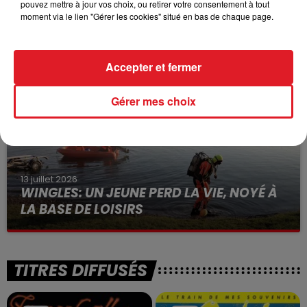
pouvez mettre à jour vos choix, ou retirer votre consentement à tout
15 juillet 2026
moment via le lien "Gérer les cookies" situé en bas de chaque page.
BÉTHUNE: ENQUÊTE POUR HOMICIDE
VOLONTAIRE EN COURS, APRÈS LA...
Selon les premiers éléments, le logement servait
Accepter et fermer
à des prostituées
Gérer mes choix
13 juillet 2026
WINGLES: UN JEUNE PERD LA VIE, NOYÉ À
LA BASE DE LOISIRS
La victime a coulé à pic
TITRES DIFFUSÉS