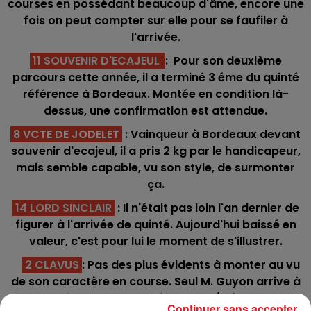
courses en possédant beaucoup d'âme, encore une
fois on peut compter sur elle pour se faufiler à
l'arrivée.
11 SOUVENIR D'ECAJEUL
: Pour son deuxième
parcours cette année, il a terminé 3 éme du quinté
référence à Bordeaux. Montée en condition là-
dessus, une confirmation est attendue.
8 VCTE DE JODELET
: Vainqueur à Bordeaux devant
souvenir d'ecajeul, il a pris 2 kg par le handicapeur,
mais semble capable, vu son style, de surmonter
ça.
14 LORD SINCLAIR
: Il n'était pas loin l'an dernier de
figurer à l'arrivée de quinté. Aujourd'hui baissé en
valeur, c'est pour lui le moment de s'illustrer.
2 CLAVUS
: Pas des plus évidents à monter au vu
de son caractère en course. Seul M. Guyon arrive à
le canaliser, et peut espérer une 4/5 éme place
Continuer sans accepter