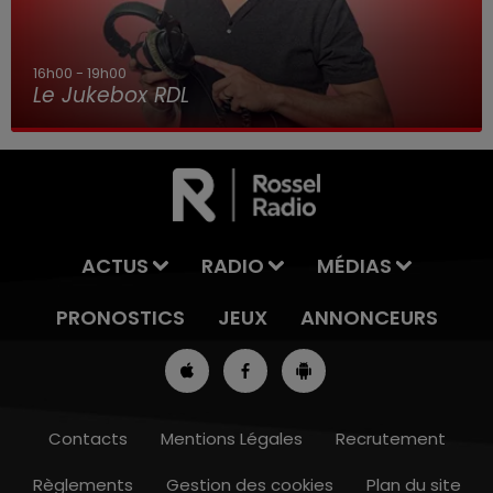
16h00 - 19h00
Le Jukebox RDL
ACTUS
RADIO
MÉDIAS
PRONOSTICS
JEUX
ANNONCEURS
Contacts
Mentions Légales
Recrutement
Règlements
Gestion des cookies
Plan du site
13h00 - 16h00