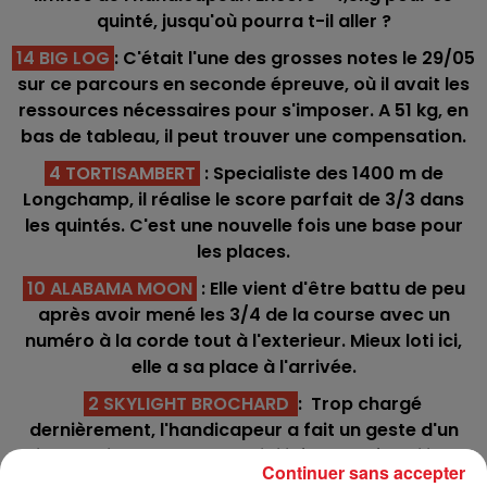
quinté, jusqu'où pourra t-il aller ?
14 BIG LOG
: C'était l'une des grosses notes le 29/05
sur ce parcours en seconde épreuve, où il avait les
ressources nécessaires pour s'imposer. A 51 kg, en
bas de tableau, il peut trouver une compensation.
4 TORTISAMBERT
: Specialiste des 1400 m de
Longchamp, il réalise le score parfait de 3/3 dans
les quintés. C'est une nouvelle fois une base pour
les places.
10 ALABAMA MOON
: Elle vient d'être battu de peu
après avoir mené les 3/4 de la course avec un
numéro à la corde tout à l'exterieur. Mieux loti ici,
elle a sa place à l'arrivée.
2 SKYLIGHT BROCHARD
: Trop chargé
dernièrement, l'handicapeur a fait un geste d'un
kilo, en lui donnant la possibilité de se réhabiliter.
Continuer sans accepter