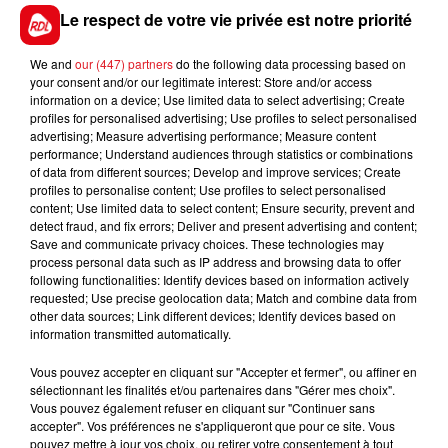
13 WHITE PLATIN
: Il adore ce parcours (11/15) et
Le respect de votre vie privée est notre priorité
aime prendre les devants. Ici avec le 13 dans les
stalles il lui faudra la bonne course.
We and
our (447) partners
do the following data processing based on
your consent and/or our legitimate interest: Store and/or access
*************
information on a device; Use limited data to select advertising; Create
profiles for personalised advertising; Use profiles to select personalised
En direct des pistes :
advertising; Measure advertising performance; Measure content
Amiens (R3) : 405 LOZA
performance; Understand audiences through statistics or combinations
of data from different sources; Develop and improve services; Create
profiles to personalise content; Use profiles to select personalised
content; Use limited data to select content; Ensure security, prevent and
detect fraud, and fix errors; Deliver and present advertising and content;
FILS D'ACTUS
Save and communicate privacy choices. These technologies may
process personal data such as IP address and browsing data to offer
following functionalities: Identify devices based on information actively
requested; Use precise geolocation data; Match and combine data from
other data sources; Link different devices; Identify devices based on
information transmitted automatically.
Vous pouvez accepter en cliquant sur "Accepter et fermer", ou affiner en
sélectionnant les finalités et/ou partenaires dans "Gérer mes choix".
Vous pouvez également refuser en cliquant sur "Continuer sans
accepter". Vos préférences ne s'appliqueront que pour ce site. Vous
15 juillet 2026
pouvez mettre à jour vos choix, ou retirer votre consentement à tout