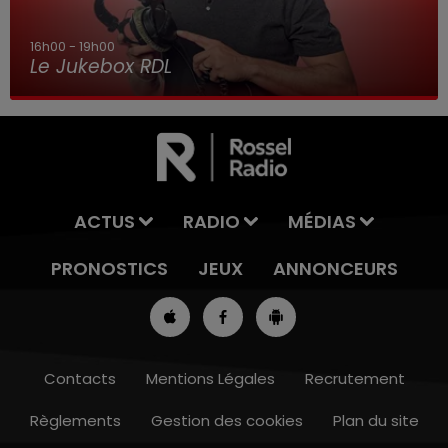
16h00 - 19h00
Le Jukebox RDL
ACTUS
RADIO
MÉDIAS
PRONOSTICS
JEUX
ANNONCEURS
Contacts
Mentions Légales
Recrutement
Règlements
Gestion des cookies
Plan du site
13h00 - 16h00
LES APRÈS-MIDI QUI CHANTENT