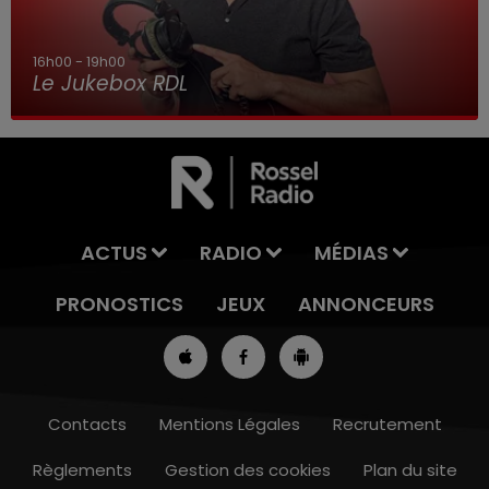
16h00 - 19h00
Le Jukebox RDL
ACTUS
RADIO
MÉDIAS
PRONOSTICS
JEUX
ANNONCEURS
Contacts
Mentions Légales
Recrutement
Règlements
Gestion des cookies
Plan du site
13h00 - 16h00