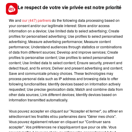
16 CROWFUNDING
: Il a aligné les performances
Le respect de votre vie privée est notre priorité
dans les épreuves à réclamer, mais dans ce lot pas
trés relevé une 5 ème place est possible.
We and
our (447) partners
do the following data processing based on
your consent and/or our legitimate interest: Store and/or access
*************
information on a device; Use limited data to select advertising; Create
profiles for personalised advertising; Use profiles to select personalised
En direct des pistes :
advertising; Measure advertising performance; Measure content
performance; Understand audiences through statistics or combinations
of data from different sources; Develop and improve services; Create
profiles to personalise content; Use profiles to select personalised
content; Use limited data to select content; Ensure security, prevent and
detect fraud, and fix errors; Deliver and present advertising and content;
FILS D'ACTUS
Save and communicate privacy choices. These technologies may
process personal data such as IP address and browsing data to offer
following functionalities: Identify devices based on information actively
requested; Use precise geolocation data; Match and combine data from
other data sources; Link different devices; Identify devices based on
information transmitted automatically.
Vous pouvez accepter en cliquant sur "Accepter et fermer", ou affiner en
sélectionnant les finalités et/ou partenaires dans "Gérer mes choix".
Vous pouvez également refuser en cliquant sur "Continuer sans
accepter". Vos préférences ne s'appliqueront que pour ce site. Vous