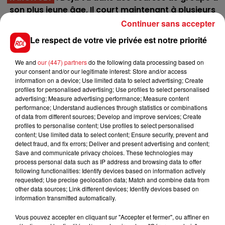
son plus jeune âge, Il court maintenant à plusieurs
étages inférieurs. Sur certaines lignes, il est difficile
Continuer sans accepter
d'aller contre lui.
Le respect de votre vie privée est notre priorité
9 INDIGO PIEJI
: Cette année il passe
complètement à travers de ses épreuves, mais
We and
our (447) partners
do the following data processing based on
your consent and/or our legitimate interest: Store and/or access
dans un quinté comme celui-ci, c'est le moment ou
information on a device; Use limited data to select advertising; Create
jamais de refaire surface.
profiles for personalised advertising; Use profiles to select personalised
advertising; Measure advertising performance; Measure content
performance; Understand audiences through statistics or combinations
of data from different sources; Develop and improve services; Create
En direct des pistes :
profiles to personalise content; Use profiles to select personalised
content; Use limited data to select content; Ensure security, prevent and
detect fraud, and fix errors; Deliver and present advertising and content;
Save and communicate privacy choices. These technologies may
process personal data such as IP address and browsing data to offer
following functionalities: Identify devices based on information actively
FILS D'ACTUS
requested; Use precise geolocation data; Match and combine data from
other data sources; Link different devices; Identify devices based on
information transmitted automatically.
Vous pouvez accepter en cliquant sur "Accepter et fermer", ou affiner en