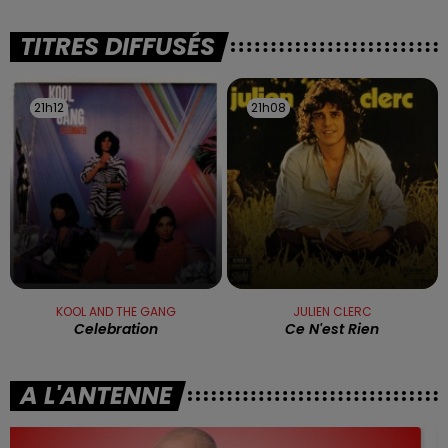
TITRES DIFFUSÉS
21h12
21h12
21h08
21h08
KOOL AND THE GANG
JULIEN CLERC
Celebration
Ce N'est Rien
A L'ANTENNE