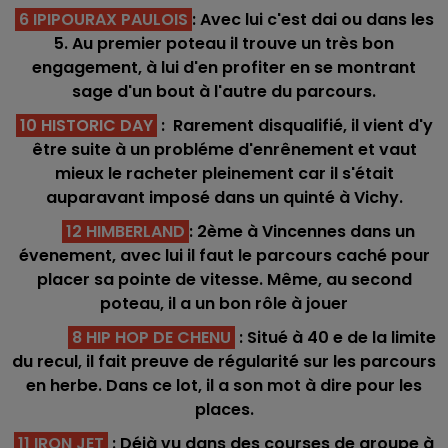
6 IPIPOURAX PAULOIS
: Avec lui c'est dai ou dans les
5. Au premier poteau il trouve un très bon
engagement, à lui d'en profiter en se montrant
sage d'un bout à l'autre du parcours.
10 HISTORIC DAY
: Rarement disqualifié, il vient d'y
être suite à un probléme d'enrênement et vaut
mieux le racheter pleinement car il s'était
auparavant imposé dans un quinté à Vichy.
12 HIMBERLAND
: 2ème à Vincennes dans un
évenement, avec lui il faut le parcours caché pour
placer sa pointe de vitesse. Même, au second
poteau, il a un bon rôle à jouer
8 HIP HOP DE CHENU
: Situé à 40 e de la limite
du recul, il fait preuve de régularité sur les parcours
en herbe. Dans ce lot, il a son mot à dire pour les
places.
11 IRON JET
: Déjà vu dans des courses de groupe à