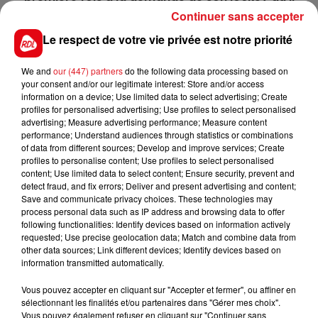
reprendra dans cette épreuve. Cela peut être une
Continuer sans accepter
belle surprise au poteau.
Le respect de votre vie privée est notre priorité
10 AL AMMEED
: Arrivé cette année en France, il a
tout de suite pris ses marques sur notre sol. Pour
We and
our (447) partners
do the following data processing based on
your consent and/or our legitimate interest: Store and/or access
son premier handicap, une méfiance est de mise.
information on a device; Use limited data to select advertising; Create
profiles for personalised advertising; Use profiles to select personalised
advertising; Measure advertising performance; Measure content
performance; Understand audiences through statistics or combinations
En direct des pistes :
of data from different sources; Develop and improve services; Create
profiles to personalise content; Use profiles to select personalised
content; Use limited data to select content; Ensure security, prevent and
detect fraud, and fix errors; Deliver and present advertising and content;
Save and communicate privacy choices. These technologies may
process personal data such as IP address and browsing data to offer
FILS D'ACTUS
following functionalities: Identify devices based on information actively
requested; Use precise geolocation data; Match and combine data from
other data sources; Link different devices; Identify devices based on
information transmitted automatically.
Vous pouvez accepter en cliquant sur "Accepter et fermer", ou affiner en
sélectionnant les finalités et/ou partenaires dans "Gérer mes choix".
Vous pouvez également refuser en cliquant sur "Continuer sans