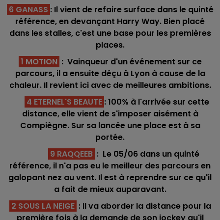
6 GANASS
: Il vient de refaire surface dans le quinté
référence, en devançant Harry Way. Bien placé
dans les stalles, c'est une base pour les premières
places.
1 MOTION
: Vainqueur d'un événement sur ce
parcours, il a ensuite déçu à Lyon à cause de la
chaleur. Il revient ici avec de meilleures ambitions.
4 ETERNEL'S BEAUTE
: 100% à l'arrivée sur cette
distance, elle vient de s'imposer aisément à
Compiègne. Sur sa lancée une place est à sa
portée.
9 RAQQEEB
: Le 05/06 dans un quinté
référence, il n'a pas eu le meilleur des parcours en
galopant nez au vent. Il est à reprendre sur ce qu'il
a fait de mieux auparavant.
2 SOUS LA NEIGE
: Il va aborder la distance pour la
première fois à la demande de son jockey qu'il