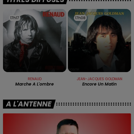
17h17
17h17
17h08
17h08
RENAUD
JEAN-JACQUES GOLDMAN
Marche A L'ombre
Encore Un Matin
A L'ANTENNE