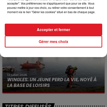
accepter". Vos préférences ne s'appliqueront que pour ce site. Vous
pouvez mettre à jour vos choix, ou retirer votre consentement à tout
moment via le lien "Gérer les cookies" situé en bas de chaque page.
15 juillet 2026
BÉTHUNE: ENQUÊTE POUR HOMICIDE
VOLONTAIRE EN COURS, APRÈS LA...
Accepter et fermer
Selon les premiers éléments, le logement servait
à des prostituées
Gérer mes choix
13 juillet 2026
WINGLES: UN JEUNE PERD LA VIE, NOYÉ À
LA BASE DE LOISIRS
La victime a coulé à pic
TITRES DIFFUSÉS