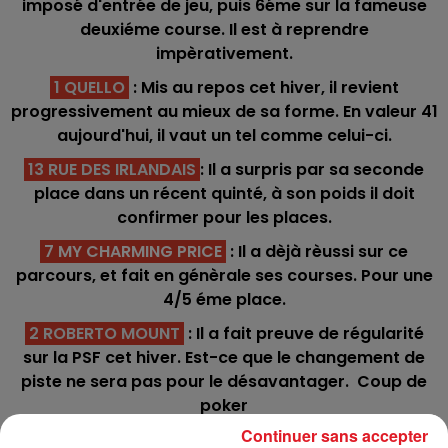
imposé d'entrée de jeu, puis 6éme sur la fameuse
deuxiéme course. Il est à reprendre
impèrativement.
1 QUELLO
: Mis au repos cet hiver, il revient
progressivement au mieux de sa forme. En valeur 41
aujourd'hui, il vaut un tel comme celui-ci.
13 RUE DES IRLANDAIS
: Il a surpris par sa seconde
place dans un récent quinté, à son poids il doit
confirmer pour les places.
7 MY CHARMING PRICE
: Il a dèjà rèussi sur ce
parcours, et fait en génèrale ses courses. Pour une
4/5 éme place.
2 ROBERTO MOUNT
: Il a fait preuve de régularité
sur la PSF cet hiver. Est-ce que le changement de
piste ne sera pas pour le désavantager. Coup de
poker
Continuer sans accepter
5 BODYDARGENT :
Il vient d'intègrer une nouvelle