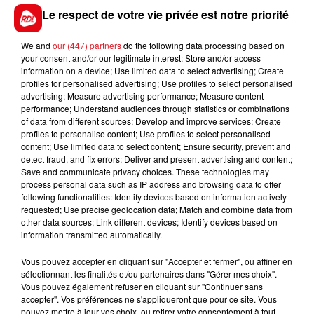
écurie, mais c'est un cheval d'expérience dans ce
Le respect de votre vie privée est notre priorité
genre d'épreuve. Pas impossible avec Ch.Soumillon.
We and
our (447) partners
do the following data processing based on
En direct des pistes :
your consent and/or our legitimate interest: Store and/or access
information on a device; Use limited data to select advertising; Create
Laval (R4) : 107 HARIBOT DU THIOLET - 413 FOXTROT
profiles for personalised advertising; Use profiles to select personalised
NOBLESS
advertising; Measure advertising performance; Measure content
performance; Understand audiences through statistics or combinations
of data from different sources; Develop and improve services; Create
profiles to personalise content; Use profiles to select personalised
content; Use limited data to select content; Ensure security, prevent and
FILS D'ACTUS
detect fraud, and fix errors; Deliver and present advertising and content;
Save and communicate privacy choices. These technologies may
process personal data such as IP address and browsing data to offer
following functionalities: Identify devices based on information actively
requested; Use precise geolocation data; Match and combine data from
other data sources; Link different devices; Identify devices based on
information transmitted automatically.
Vous pouvez accepter en cliquant sur "Accepter et fermer", ou affiner en
sélectionnant les finalités et/ou partenaires dans "Gérer mes choix".
Vous pouvez également refuser en cliquant sur "Continuer sans
15 juillet 2026
accepter". Vos préférences ne s'appliqueront que pour ce site. Vous
BÉTHUNE: ENQUÊTE POUR HOMICIDE
pouvez mettre à jour vos choix, ou retirer votre consentement à tout