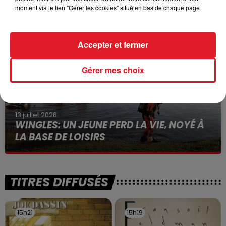
moment via le lien "Gérer les cookies" situé en bas de chaque page.
VOLONTAIRE EN COURS, APRÈS LA...
Selon les premiers éléments, le logement servait
à des prostituées
Accepter et fermer
Gérer mes choix
13 juillet 2026
WINGLES: UN JEUNE PERD LA VIE, NOYÉ À
LA BASE DE LOISIRS
La victime a coulé à pic
TITRES DIFFUSÉS
15h21
15h21
15h19
15h19