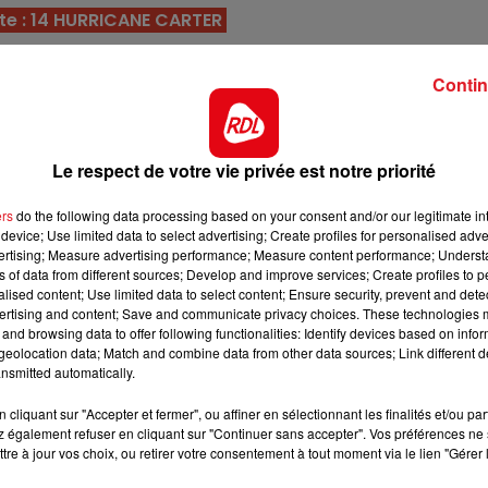
te : 14 HURRICANE CARTER
7h00 - 10h00
DEBOUT C'EST L'HEURE
34 fois pour 17 victoires et 5 places et va etre déférré d
 à l'effort, il peut aller jusqu'au bout.
Contin
 véritable rente. Il trouve ici un engagement sur mesur
r finir dans le jumelé gagnant.
Le respect de votre vie privée est notre priorité
u Cornulier, il alterne le trot monté et le trot attelé ave
 donnent une chance de participer activement à l'arrivée
ers
do the following data processing based on your consent and/or our legitimate int
device; Use limited data to select advertising; Create profiles for personalised adver
e et janvier invaincu en 6 tentatives, puis vient de faire
vertising; Measure advertising performance; Measure content performance; Unders
eds nus aujourd'hui, c'est une chance pour les places.
ns of data from different sources; Develop and improve services; Create profiles to 
alised content; Use limited data to select content; Ensure security, prevent and detect
ste dans les quintés sur 1 victoire et 1 seconde place. S
ertising and content; Save and communicate privacy choices. These technologies
and browsing data to offer following functionalities: Identify devices based on infor
a cette fois-ci un accessit.
eolocation data; Match and combine data from other data sources; Link different de
, mais elle posséde plus de qualité que certains. Avec u
nsmitted automatically.
12h00 - 13h00
a défendre chèrement sa chance.
RDL & VOUS
cliquant sur "Accepter et fermer", ou affiner en sélectionnant les finalités et/ou pa
 également refuser en cliquant sur "Continuer sans accepter". Vos préférences ne 
 pas perdre à Langon avec E.Raffin qui s'entend à merveil
tre à jour vos choix, ou retirer votre consentement à tout moment via le lien "Gérer 
 est ici plus relevé.