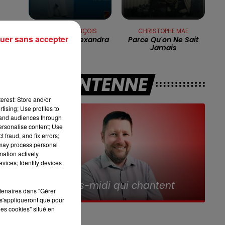
12h00 - 13h00
RDL & VOUS
es
CLAUDE FRANÇOIS
CHRISTOPHE MAE
uer sans accepter
Alexandrie Alexandra
Parce Qu'on Ne Sait
Jamais
e
A L'ANTENNE
c
.
erest: Store and/or
tising; Use profiles to
tand audiences through
personalise content; Use
 fraud, and fix errors;
ur
 may process personal
mation actively
vices; Identify devices
n
13h00 - 16h00
Les Après-midi qui chantent
rtenaires dans "Gérer
s'appliqueront que pour
le
les cookies" situé en