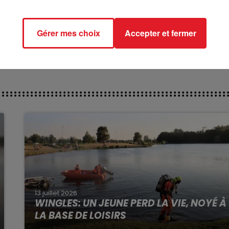
******
ct des pistes :
Gérer mes choix
Accepter et fermer
13 juillet 2026
WINGLES: UN JEUNE PERD LA VIE, NOYÉ À
LA BASE DE LOISIRS
La victime a coulé à pic