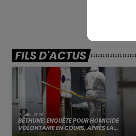
En dire
FILS D'ACTUS
15 juillet 2026
BÉTHUNE: ENQUÊTE POUR HOMICIDE
VOLONTAIRE EN COURS, APRÈS LA...
Selon les premiers éléments, le logement