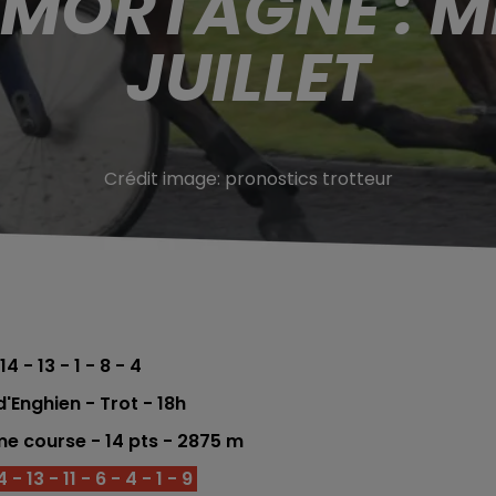
 MORTAGNE : M
JUILLET
Crédit image:
pronostics trotteur
14 - 13 - 1 - 8 - 4
d'Enghien
- Trot - 18h
ème
course -
14
pts - 2875 m
 13 - 11 - 6 - 4 - 1 - 9