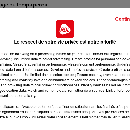
page du temps perdu.
7h00 - 10h00
tourne autour d'un succès dans les quintés. Au vu de sa
DEBOUT C'EST L'HEURE
Contin
 ne sera pas loin de la vérité.
ui apprécie les longues distances. Tout semble au mieux
une belle performance.
Le respect de votre vie privée est notre priorité
 terrain, s'il est juste souple, il sera finir fort comme à
ers
do the following data processing based on your consent and/or our legitimate int
ccoutumée.
device; Use limited data to select advertising; Create profiles for personalised adver
vertising; Measure advertising performance; Measure content performance; Unders
ession sur Longchamp, en s'imposant sur plus court. En b
ns of data from different sources; Develop and improve services; Create profiles to 
agement pour de nouveau faire l'arrivée.
alised content; Use limited data to select content; Ensure security, prevent and detect
ertising and content; Save and communicate privacy choices. These technologies
mesurer dans un handicap, cédant logiquement pour fini
13h00 - 16h00
and browsing data to offer following functionalities: Identify devices based on infor
gé et en mode de se réhabiliter.
US
Les Après-midi
eolocation data; Match and combine data from other data sources; Link different de
nsmitted automatically.
mais elle commence à reprendre son métier du bon cot
t un outsider amusant.
cliquant sur "Accepter et fermer", ou affiner en sélectionnant les finalités et/ou pa
 également refuser en cliquant sur "Continuer sans accepter". Vos préférences ne 
******
tre à jour vos choix, ou retirer votre consentement à tout moment via le lien "Gérer 
ect des pistes