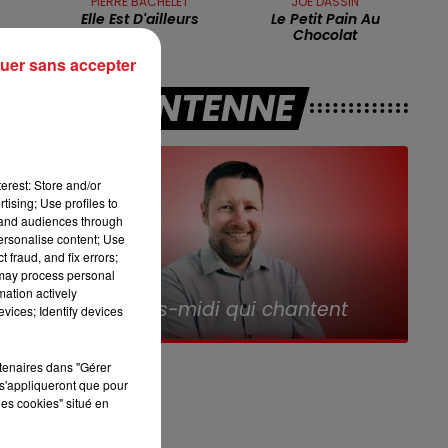
PIERRE BACHELET
JOE DASSIN
Elle Est D'ailleurs
Le Petit Pain Au
12h00 - 13h00
Chocolat
RDL & VOUS
uer sans accepter
A L'ANTENNE
erest: Store and/or
tising; Use profiles to
tand audiences through
as
personalise content; Use
 fraud, and fix errors;
 may process personal
r.
16h00 - 19h00
mation actively
 qui chantent
Le Jukebox RDL
vices; Identify devices
é.
rtenaires dans "Gérer
s'appliqueront que pour
les cookies" situé en