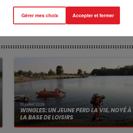
Gérer mes choix
Accepter et fermer
13 juillet 2026
WINGLES: UN JEUNE PERD LA VIE, NOYÉ À
LA BASE DE LOISIRS
La victime a coulé à pic