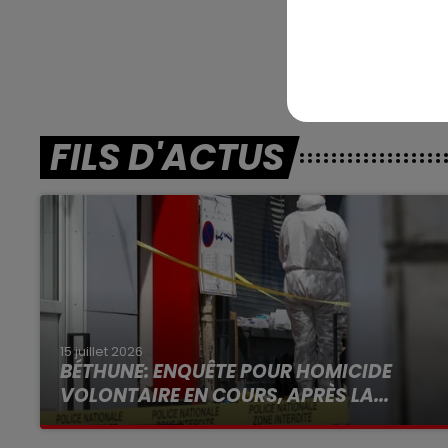
FILS D'ACTUS
15 juillet 2026
BÉTHUNE: ENQUÊTE POUR HOMICIDE
VOLONTAIRE EN COURS, APRÈS LA...
Selon les premiers éléments, le logement
servait à des prostituées