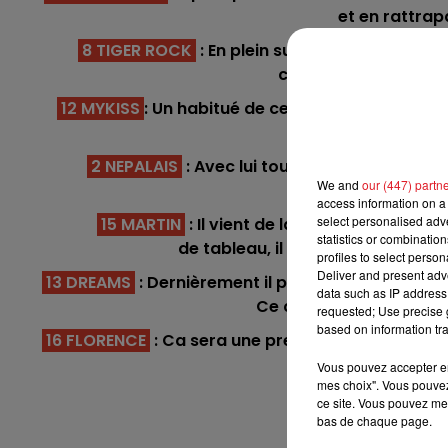
et en rattra
16h00 - 19h00
8 TIGER ROCK
: En plein sur sa distance, il 
LE JUKEBOX RDL
condition actuelle, il
12 MYKISS
: Un habitué de ce style d'épreuve q
pour réaliser 
2 NEPALAIS
: Avec lui tout est une question de
We and
our (447) partn
l'a
access information on a 
select personalised ad
15 MARTIN
: Il vient de laisser forte impr
statistics or combinatio
de tableau, il trouve un bon eng
profiles to select person
Deliver and present adv
13 DREAMS
: Dernièrement il portait un poids dé
- 10h00
12h00 - 13h00
data such as IP address 
Ce coup-ci, il sera allé
out c'est l'heure
RDL & VO
requested; Use precise g
based on information tra
16 FLORENCE
: Ca sera une première sur 2400m, 
A ce poids c'es
Vous pouvez accepter en 
mes choix". Vous pouvez
ce site. Vous pouvez met
bas de chaque page.
En dir