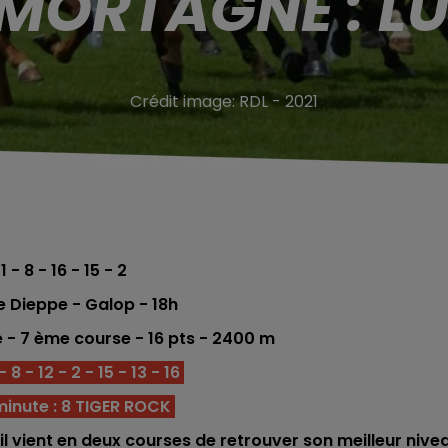
 MORTAGNE : LU
Crédit image:
RDL - 2021
1 - 8 - 16 - 15 - 2
e Dieppe
- Galop - 18h
e - 7 ème
course -
16
pts - 2400 m
8 - 12 - 2 - 15 - 13 - 16
inute : 8 TIGER ROCK
il vient en deux courses de retrouver son meilleur nive