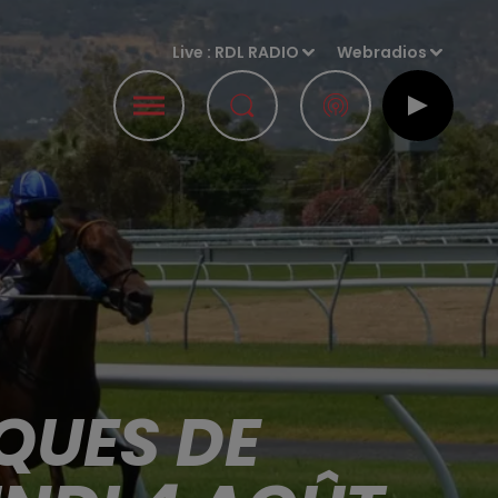
Live :
RDL RADIO
Webradios
QUES DE