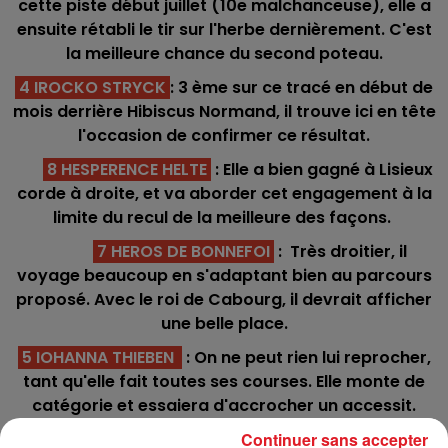
cette piste début juillet (10e malchanceuse), elle a
ensuite rétabli le tir sur l'herbe dernièrement. C'est
la meilleure chance du second poteau.
4 IROCKO STRYCK
: 3 ème sur ce tracé en début de
mois derrière Hibiscus Normand, il trouve ici en tête
l'occasion de confirmer ce résultat.
8 HESPERENCE HELTE
: Elle a bien gagné à Lisieux
corde à droite, et va aborder cet engagement à la
limite du recul de la meilleure des façons.
7 HEROS DE BONNEFOI
: Très droitier, il
voyage beaucoup en s'adaptant bien au parcours
proposé. Avec le roi de Cabourg, il devrait afficher
une belle place.
5 IOHANNA THIEBEN
: On ne peut rien lui reprocher,
tant qu'elle fait toutes ses courses. Elle monte de
catégorie et essaiera d'accrocher un accessit.
11 INHERIT
: Ses 12 dernières sorties se sont
Continuer sans accepter