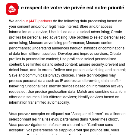
effectués corde à gauche, et revient plaqué/déf
Le respect de votre vie privée est notre priorité
pour ce quinté. Sur une pointe, il va en dépasser
plus d'un.
We and
our (447) partners
do the following data processing based on
your consent and/or our legitimate interest: Store and/or access
En direct des pistes :
information on a device; Use limited data to select advertising; Create
profiles for personalised advertising; Use profiles to select personalised
Chateaubriant (R2) : 405 LOUISIS DU LUPIN - 803
advertising; Measure advertising performance; Measure content
ILMAT DES KECHES
performance; Understand audiences through statistics or combinations
of data from different sources; Develop and improve services; Create
profiles to personalise content; Use profiles to select personalised
content; Use limited data to select content; Ensure security, prevent and
detect fraud, and fix errors; Deliver and present advertising and content;
FILS D'ACTUS
Save and communicate privacy choices. These technologies may
process personal data such as IP address and browsing data to offer
following functionalities: Identify devices based on information actively
requested; Use precise geolocation data; Match and combine data from
other data sources; Link different devices; Identify devices based on
information transmitted automatically.
Vous pouvez accepter en cliquant sur "Accepter et fermer", ou affiner en
sélectionnant les finalités et/ou partenaires dans "Gérer mes choix".
Vous pouvez également refuser en cliquant sur "Continuer sans
accepter". Vos préférences ne s'appliqueront que pour ce site. Vous