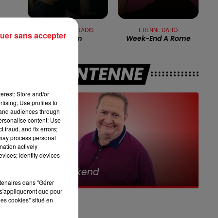
7h00 - 10h00
RDL WEEK-END
VANESSA PARADIS
ETIENNE DAHO
uer sans accepter
is
Tandem
Week-End A Rome
 il
A L'ANTENNE
re
erest: Store and/or
tising; Use profiles to
tand audiences through
personalise content; Use
en
 fraud, and fix errors;
 may process personal
mation actively
e
vices; Identify devices
10h00 - 12h00
RDL Weekend
ne
rtenaires dans "Gérer
s'appliqueront que pour
les cookies" situé en