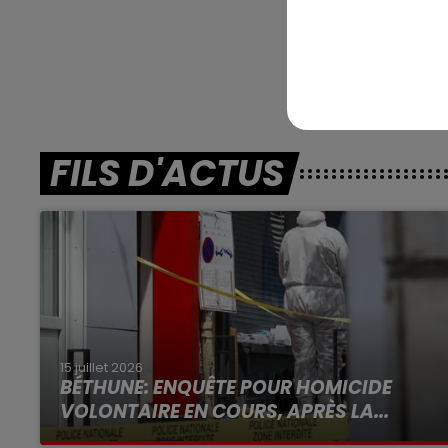
parcours, il peut jo
En dire
FILS D'ACTUS
15 juillet 2026
BÉTHUNE: ENQUÊTE POUR HOMICIDE
VOLONTAIRE EN COURS, APRÈS LA...
Selon les premiers éléments, le logement