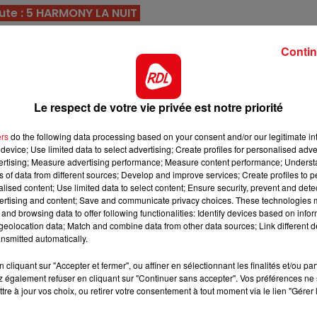
10h00 - 12h00
ute : 5 HARMONY LA NUIT
RDL WEEKEND
lop, l'entraînement Duvaldestin ramasse course après
Contin
e fils de Saxo de Vandel, n'a jamais été disqualifié depu
e sur des bonnes performances.
s de qualité mais un peu plus compliqué en course. Sage,
Le respect de votre vie privée est notre priorité
 s'imposer.
urant le meeting estival de Vichy, et trouve ici en premiè
ers
do the following data processing based on your consent and/or our legitimate int
device; Use limited data to select advertising; Create profiles for personalised adver
l pour confirmer sa régularité.
vertising; Measure advertising performance; Measure content performance; Unders
ns of data from different sources; Develop and improve services; Create profiles to 
l n'aura cette fois pas les étrangers sur sa route. Il est 
alised content; Use limited data to select content; Ensure security, prevent and detect
dans la bonne combinaison gagnante.
ertising and content; Save and communicate privacy choices. These technologies
and browsing data to offer following functionalities: Identify devices based on infor
a voiture, mais toujours avec de la rèussite. Sur sa form
eolocation data; Match and combine data from other data sources; Link different de
 chance pour une place dans le quinté.
7h00 - 10h00
nsmitted automatically.
RDL Week-end
fait un festival à Vichy, et vient de se préparer dans u
cliquant sur "Accepter et fermer", ou affiner en sélectionnant les finalités et/ou pa
llaréal pour cet événement.
 également refuser en cliquant sur "Continuer sans accepter". Vos préférences ne 
tre à jour vos choix, ou retirer votre consentement à tout moment via le lien "Gérer 
ns en prenant place à 3 derniers quintés. Avec un bon