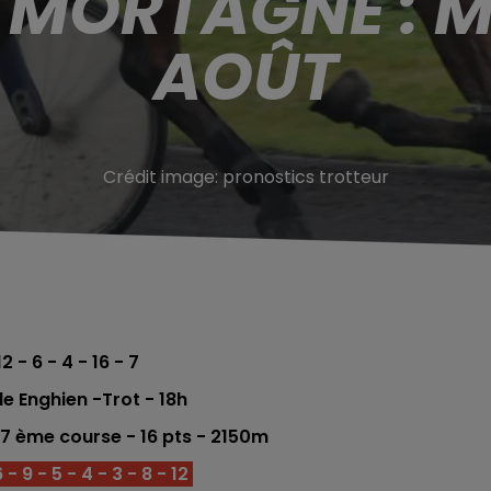
 MORTAGNE : M
AOÛT
Crédit image:
pronostics trotteur
12 - 6 - 4 - 16 - 7
e Enghien
-Trot - 18h
- 7 ème
course -
16
pts - 2150m
 9 - 5 - 4 - 3 - 8 - 12