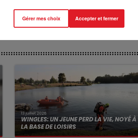
uer un rôle pour être 5 ème.
ct des pistes :
Gérer mes choix
Accepter et fermer
13 juillet 2026
WINGLES: UN JEUNE PERD LA VIE, NOYÉ À
LA BASE DE LOISIRS
La victime a coulé à pic