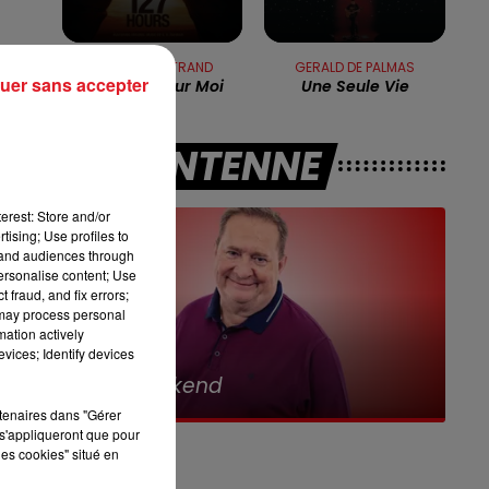
7h00 - 10h00
RDL WEEK-END
PLASTIC BERTRAND
GERALD DE PALMAS
uer sans accepter
Ca Plane Pour Moi
Une Seule Vie
A L'ANTENNE
e
erest: Store and/or
en
tising; Use profiles to
tand audiences through
personalise content; Use
a
 fraud, and fix errors;
 may process personal
mation actively
 à
vices; Identify devices
12h00
7h00 - 10h00
eekend
RDL Week-e
es
rtenaires dans "Gérer
s'appliqueront que pour
les cookies" situé en
n