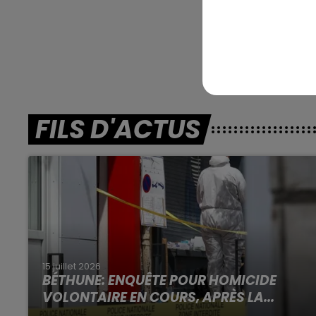
parcours, une 
En dire
FILS D'ACTUS
15 juillet 2026
BÉTHUNE: ENQUÊTE POUR HOMICIDE
VOLONTAIRE EN COURS, APRÈS LA...
Selon les premiers éléments, le logement