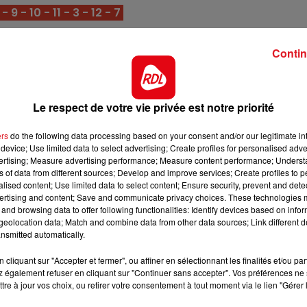
10h00 - 12h00
9 - 10 - 11 - 3 - 12 - 7
RDL WEEKEND
 minute : 6 DAPANGO
Contin
ours en valeur 41. Baissé en 39,5 sur une distance et un
ance, c'est une base dans ce quinté.
il a ensuite eu une coupure de plusieurs mois. Sa rentré
Le respect de votre vie privée est notre priorité
à reprendre pour les premières places.
ers
do the following data processing based on your consent and/or our legitimate int
t celle dans l'une des courses reférence à Compiègne. Bi
device; Use limited data to select advertising; Create profiles for personalised adver
s, il ne devrait pas décevoir.
vertising; Measure advertising performance; Measure content performance; Unders
ns of data from different sources; Develop and improve services; Create profiles to 
rcours exigeant, il sera aussi à son aise à Chantilly. S
alised content; Use limited data to select content; Ensure security, prevent and detect
faveur, c'est un bon point d'appui.
ertising and content; Save and communicate privacy choices. These technologies
and browsing data to offer following functionalities: Identify devices based on infor
année, néanmoins il dispose d'un très bon engagement
eolocation data; Match and combine data from other data sources; Link different de
7h00 - 10h00
10h00 - 
es stalles, il doit refaire parler lui.
nsmitted automatically.
RDL Week-end
RDL W
nt de refaire surface avec maintenant 2 courses dans l
cliquant sur "Accepter et fermer", ou affiner en sélectionnant les finalités et/ou pa
 également refuser en cliquant sur "Continuer sans accepter". Vos préférences ne 
ttre de gagner quelques rangs supplémentaires.
tre à jour vos choix, ou retirer votre consentement à tout moment via le lien "Gérer 
tant avec des gros numéro dans les boîtes. S'il y a le bo