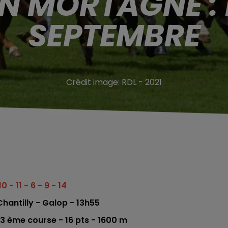
N MORTAGNE : 
SEPTEMBRE
Crédit image:
RDL - 2021
10 - 11 - 6 - 9 - 14
hantilly
- Galop - 13h55
 3
ème
course -
16
pts - 16
00
m