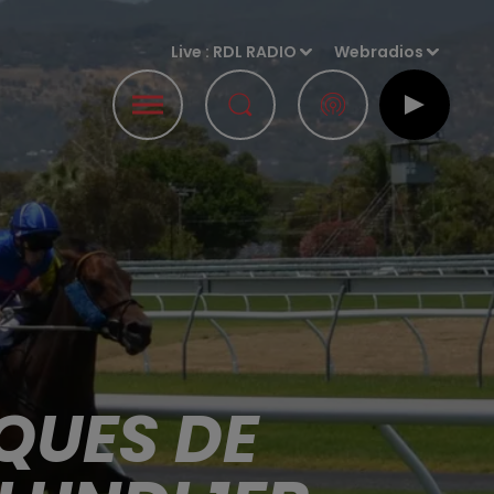
Live :
RDL RADIO
Webradios
QUES DE