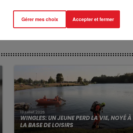
place est à sa portée.
ct des pistes :
Gérer mes choix
Accepter et fermer
13 juillet 2026
WINGLES: UN JEUNE PERD LA VIE, NOYÉ À
LA BASE DE LOISIRS
La victime a coulé à pic