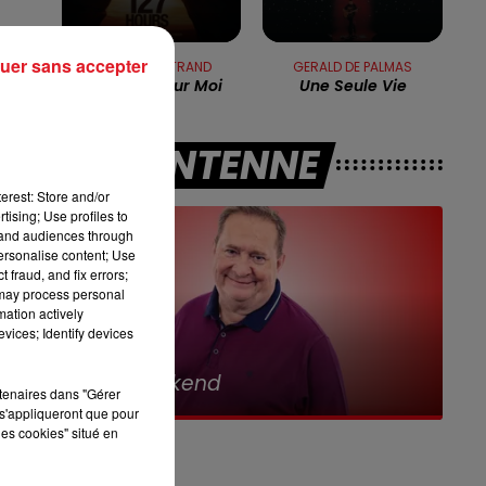
7h00 - 10h00
RDL WEEK-END
uer sans accepter
PLASTIC BERTRAND
GERALD DE PALMAS
Ca Plane Pour Moi
Une Seule Vie
A L'ANTENNE
a
erest: Store and/or
tising; Use profiles to
tand audiences through
personalise content; Use
 fraud, and fix errors;
 may process personal
r
mation actively
vices; Identify devices
10h00 - 12h00
RDL Weekend
rtenaires dans "Gérer
s'appliqueront que pour
s-
les cookies" situé en