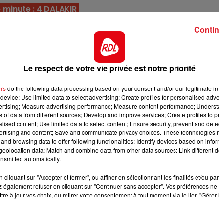
10h00 - 12h00
 minute : 4 DALAKIR
RDL WEEKEND
s faute depuis le début de l'année. Il lui manque juste la
Contin
rie. C'est un Graffard, on fonce.
ait avec un 100% de réussite dans les événements. C'est
ant à un premier succés.
Le respect de votre vie privée est notre priorité
t plusieurs places dans les quintés. Dur à l'effort, elle v
ers
do the following data processing based on your consent and/or our legitimate int
e meilleur d'elle-même.
device; Use limited data to select advertising; Create profiles for personalised adver
vertising; Measure advertising performance; Measure content performance; Unders
arrive ici pour la première fois dans un hanficap. Bien en
ns of data from different sources; Develop and improve services; Create profiles to 
ie sera un avantage pour elle.
alised content; Use limited data to select content; Ensure security, prevent and detect
ertising and content; Save and communicate privacy choices. These technologies
 la montrent en gros progrès, maintenant elle va devoi
and browsing data to offer following functionalities: Identify devices based on infor
mèro 16 dans les boîtes.
eolocation data; Match and combine data from other data sources; Link different de
nsmitted automatically.
7h00 - 10h00
il a bien couru dans une course référence à Dieppe sur
RDL Week-end
cliquant sur "Accepter et fermer", ou affiner en sélectionnant les finalités et/ou pa
entaires seront pour lui un plus.
 également refuser en cliquant sur "Continuer sans accepter". Vos préférences ne 
e précédent nommé, et si tout se passe bien cette foi
tre à jour vos choix, ou retirer votre consentement à tout moment via le lien "Gérer 
ci