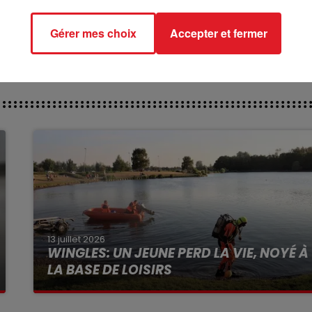
ct des pistes :
Gérer mes choix
Accepter et fermer
13 juillet 2026
WINGLES: UN JEUNE PERD LA VIE, NOYÉ À
LA BASE DE LOISIRS
La victime a coulé à pic