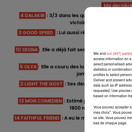
7h00 - 10h00
Ma dernière
RDL WEEK-END
4 DALAKIR
: 3/3 dans les quintés, il fait un san
victoire dans cette catégo
3 GOOD SPEED
: Lui aussi réalise le coup parf
aussi un preténd
10 SEONA
: Elle a déjà fait ses preuves en prenan
We and
our (447) partn
encore donner l
access information on a 
select personalised ad
5 OLYA
: Elle a couru des lots plus relevés, et 
statistics or combinatio
jambe, la piste assoupl
profiles to select person
Deliver and present adv
2 LIGHT THE GOST
: Ses deux dernièreS sorties
data such as IP address 
surmonter son nu
requested; Use precise g
based on information tra
10h00 - 12h00
13 MON COMEDIEN
: Estimé par son entourage, 
RDL Weekend
Vous pouvez accepter en 
1800 m. Les 200 m supplém
mes choix". Vous pouvez
14 FAITHFUL FRIEND
: A eu le même parcours que l
ce site. Vous pouvez met
bas de chaque page.