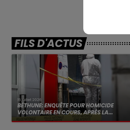
En dire
FILS D'ACTUS
15 juillet 2026
BÉTHUNE: ENQUÊTE POUR HOMICIDE
VOLONTAIRE EN COURS, APRÈS LA...
Selon les premiers éléments, le logement
servait à des prostituées