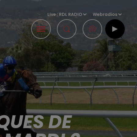
Live :
RDL RADIO
Webradios
QUES DE