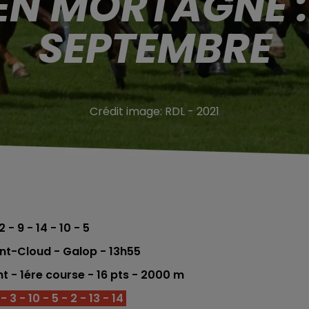
EN MORTAGNE :
SEPTEMBRE
Crédit image:
RDL - 2021
2 - 9 - 14 - 10 - 5
int-Cloud
- Galop - 13h55
t - 1ére
course -
16
pts - 20
00
m
3 - 10 - 5 - 2 - 13 - 14