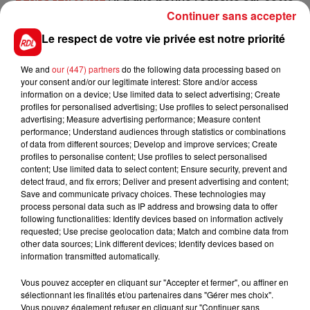
piste, et va affronter un lot plus à sa portée que ses
Continuer sans accepter
dernières courses. Ici, il a les moyens de se
Le respect de votre vie privée est notre priorité
réhabiliter.
5 HUNT
: 1 sortie = 1 victoire sur ce parcours, il court
We and
our (447) partners
do the following data processing based on
your consent and/or our legitimate interest: Store and/or access
toujours à bon escient et fait partie des
information on a device; Use limited data to select advertising; Create
concurrents aux accessits.
profiles for personalised advertising; Use profiles to select personalised
advertising; Measure advertising performance; Measure content
En direct des pistes :
performance; Understand audiences through statistics or combinations
of data from different sources; Develop and improve services; Create
profiles to personalise content; Use profiles to select personalised
content; Use limited data to select content; Ensure security, prevent and
detect fraud, and fix errors; Deliver and present advertising and content;
Save and communicate privacy choices. These technologies may
process personal data such as IP address and browsing data to offer
FILS D'ACTUS
following functionalities: Identify devices based on information actively
requested; Use precise geolocation data; Match and combine data from
other data sources; Link different devices; Identify devices based on
information transmitted automatically.
Vous pouvez accepter en cliquant sur "Accepter et fermer", ou affiner en
sélectionnant les finalités et/ou partenaires dans "Gérer mes choix".
Vous pouvez également refuser en cliquant sur "Continuer sans