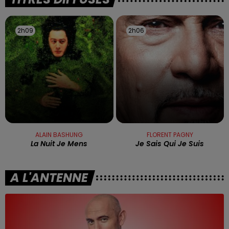
2h09
2h09
2h06
2h06
ALAIN BASHUNG
FLORENT PAGNY
La Nuit Je Mens
Je Sais Qui Je Suis
A L'ANTENNE