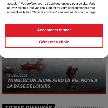
accepter". Vos préférences ne s'appliqueront que pour ce site. Vous
pouvez mettre à jour vos choix, ou retirer votre consentement à tout
moment via le lien "Gérer les cookies" situé en bas de chaque page.
15 juillet 2026
BÉTHUNE: ENQUÊTE POUR HOMICIDE
VOLONTAIRE EN COURS, APRÈS LA...
Accepter et fermer
Selon les premiers éléments, le logement servait
à des prostituées
Gérer mes choix
13 juillet 2026
WINGLES: UN JEUNE PERD LA VIE, NOYÉ À
LA BASE DE LOISIRS
La victime a coulé à pic
TITRES DIFFUSÉS