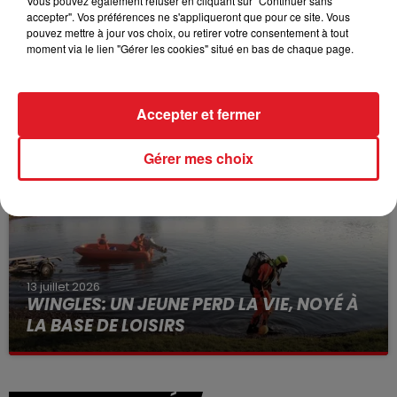
Vous pouvez également refuser en cliquant sur "Continuer sans
accepter". Vos préférences ne s'appliqueront que pour ce site. Vous
pouvez mettre à jour vos choix, ou retirer votre consentement à tout
moment via le lien "Gérer les cookies" situé en bas de chaque page.
15 juillet 2026
BÉTHUNE: ENQUÊTE POUR HOMICIDE
VOLONTAIRE EN COURS, APRÈS LA...
Accepter et fermer
Selon les premiers éléments, le logement servait
à des prostituées
Gérer mes choix
13 juillet 2026
WINGLES: UN JEUNE PERD LA VIE, NOYÉ À
LA BASE DE LOISIRS
La victime a coulé à pic