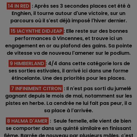
14 IN RED
: Après ses 3 secondes places cet été à
Enghien, il tourne autour d'une victoire, sur un
parcours où il s'est déjà imposé l'hiver dernier.
15 IACYNTHE DIDJEAP
: Elle reste sur des bonnes
performances à Vincennes, et trouve ici un
engagement en or au plafond des gains. Sa pointe
de vitesse va de nouveau l'amener sur le podium.
9 HIMBERLAND
: 4/4 dans cette catégorie lors de
ses sorties estivales, il arrivé ici dans une forme
étincelante. Une des priorités pour les places.
7 INFINIMENT CITRON
: Il n'est pas sorti du jumelé
gagnant depuis le mois de mai, notamment sur les
pistes en herbe. La cendrée ne lui fait pas peur, il a
sa place à l'arrivée.
8 HALMA D'AMER
: Seule femelle, elle vient de bien
se comporter dans un quinté similaire en finissant
6ème. Barrée de nouveau par plusieurs mâles, c'est