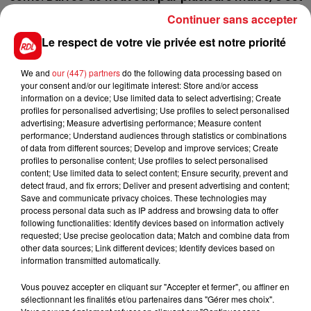
une outsider amusante.
Continuer sans accepter
4 IQUEM D'AMER
: Ses récentes sorties provinciales
Le respect de votre vie privée est notre priorité
ne l'ont pas montré à son meilleur niveau, mais le
fait de revenir à Vincennes peut lui permettre de se
We and
our (447) partners
do the following data processing based on
your consent and/or our legitimate interest: Store and/or access
réhabiliter.
information on a device; Use limited data to select advertising; Create
profiles for personalised advertising; Use profiles to select personalised
advertising; Measure advertising performance; Measure content
En direct des pistes :
performance; Understand audiences through statistics or combinations
of data from different sources; Develop and improve services; Create
profiles to personalise content; Use profiles to select personalised
content; Use limited data to select content; Ensure security, prevent and
detect fraud, and fix errors; Deliver and present advertising and content;
Save and communicate privacy choices. These technologies may
process personal data such as IP address and browsing data to offer
FILS D'ACTUS
following functionalities: Identify devices based on information actively
requested; Use precise geolocation data; Match and combine data from
other data sources; Link different devices; Identify devices based on
information transmitted automatically.
Vous pouvez accepter en cliquant sur "Accepter et fermer", ou affiner en
sélectionnant les finalités et/ou partenaires dans "Gérer mes choix".