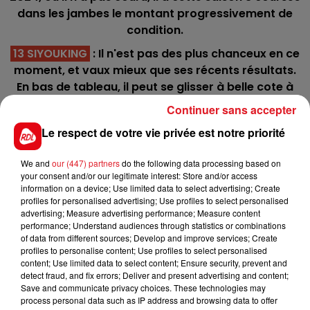
dans les jambes le montant progressivement de
condition.
13 SIYOUKING
: Il n'est pas des plus chanceux en ce
moment, et vaux mieux que ses récents résultats.
En bas de tableau, il peut se glisser à belle cote à
l'arrivée.
Continuer sans accepter
*************
Le respect de votre vie privée est notre priorité
Hippodrome de Saint-Omer - Trot - 14h :
We and
our (447) partners
do the following data processing based on
C1 : 11 - 12 - 10 - 2 - 8
your consent and/or our legitimate interest: Store and/or access
information on a device; Use limited data to select advertising; Create
C2 : 10 - 12 - 11 - 8 - 7
profiles for personalised advertising; Use profiles to select personalised
advertising; Measure advertising performance; Measure content
C3 : 9 - 11 - 12 - 6 - 5
performance; Understand audiences through statistics or combinations
of data from different sources; Develop and improve services; Create
C4 : 11 - 8 - 12 - 4 - 9
profiles to personalise content; Use profiles to select personalised
content; Use limited data to select content; Ensure security, prevent and
C5 : 8 - 2 - 1 - 12 - 7
detect fraud, and fix errors; Deliver and present advertising and content;
Save and communicate privacy choices. These technologies may
C6 : 8 - 9 - 10 - 11 - 7
process personal data such as IP address and browsing data to offer