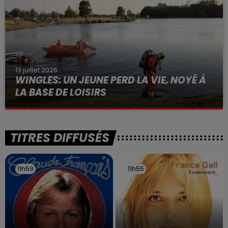
13 juillet 2026
WINGLES: UN JEUNE PERD LA VIE, NOYÉ À
LA BASE DE LOISIRS
La victime a coulé à pic
TITRES DIFFUSÉS
11h59
11h59
11h55
11h55