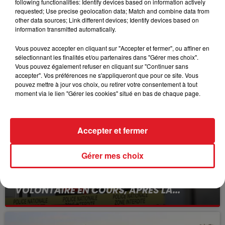
following functionalities: Identify devices based on information actively
C7 : 12 - 5 - 9 - 7 - 10
requested; Use precise geolocation data; Match and combine data from
C8 : 12 - 11 - 10 - 5 - 6
other data sources; Link different devices; Identify devices based on
information transmitted automatically.
Vous pouvez accepter en cliquant sur "Accepter et fermer", ou affiner en
sélectionnant les finalités et/ou partenaires dans "Gérer mes choix".
FILS D'ACTUS
Vous pouvez également refuser en cliquant sur "Continuer sans
accepter". Vos préférences ne s'appliqueront que pour ce site. Vous
pouvez mettre à jour vos choix, ou retirer votre consentement à tout
moment via le lien "Gérer les cookies" situé en bas de chaque page.
Accepter et fermer
Gérer mes choix
15 juillet 2026
BÉTHUNE: ENQUÊTE POUR HOMICIDE
VOLONTAIRE EN COURS, APRÈS LA...
Selon les premiers éléments, le logement servait
à des prostituées