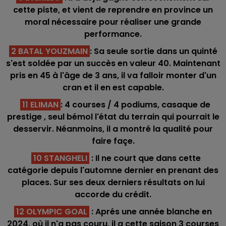
cette piste, et vient de reprendre en province un
moral nécessaire pour réaliser une grande
performance.
2 BATAL YOUZMAIN
: Sa seule sortie dans un quinté
s'est soldée par un succès en valeur 40. Maintenant
pris en 45 à l'âge de 3 ans, il va falloir monter d'un
cran et il en est capable.
11 ELIMAN
: 4 courses / 4 podiums, casaque de
prestige , seul bémol l'état du terrain qui pourrait le
desservir. Néanmoins, il a montré la qualité pour
faire façe.
10 STANGHELI
: Il ne court que dans cette
catégorie depuis l'automne dernier en prenant des
places. Sur ses deux derniers résultats on lui
accorde du crédit.
12 OLYMPIC GOAL
: Aprés une année blanche en
2024, où il n'a pas couru, il a cette saison 3 courses