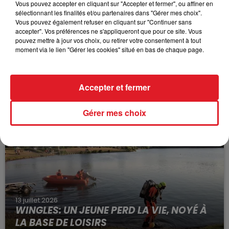
Vous pouvez accepter en cliquant sur "Accepter et fermer", ou affiner en
sélectionnant les finalités et/ou partenaires dans "Gérer mes choix".
Vous pouvez également refuser en cliquant sur "Continuer sans
accepter". Vos préférences ne s'appliqueront que pour ce site. Vous
pouvez mettre à jour vos choix, ou retirer votre consentement à tout
moment via le lien "Gérer les cookies" situé en bas de chaque page.
15 juillet 2026
BÉTHUNE: ENQUÊTE POUR HOMICIDE
Accepter et fermer
VOLONTAIRE EN COURS, APRÈS LA...
Selon les premiers éléments, le logement servait
Gérer mes choix
à des prostituées
13 juillet 2026
WINGLES: UN JEUNE PERD LA VIE, NOYÉ À
LA BASE DE LOISIRS