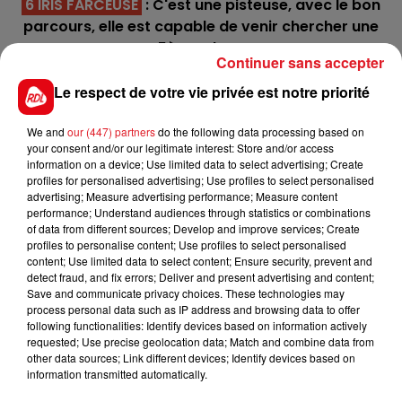
6 IRIS FARCEUSE
: C'est une pisteuse, avec le bon
parcours, elle est capable de venir chercher une
5ème place
Continuer sans accepter
******
Le respect de votre vie privée est notre priorité
En direct des pistes
We and
our (447) partners
do the following data processing based on
Vincennes (R1) : 215 JIMBO SPORT - 801 JADE DE
your consent and/or our legitimate interest: Store and/or access
NAVARY
information on a device; Use limited data to select advertising; Create
profiles for personalised advertising; Use profiles to select personalised
advertising; Measure advertising performance; Measure content
performance; Understand audiences through statistics or combinations
*************
of data from different sources; Develop and improve services; Create
profiles to personalise content; Use profiles to select personalised
content; Use limited data to select content; Ensure security, prevent and
detect fraud, and fix errors; Deliver and present advertising and content;
Save and communicate privacy choices. These technologies may
process personal data such as IP address and browsing data to offer
following functionalities: Identify devices based on information actively
requested; Use precise geolocation data; Match and combine data from
FILS D'ACTUS
other data sources; Link different devices; Identify devices based on
information transmitted automatically.