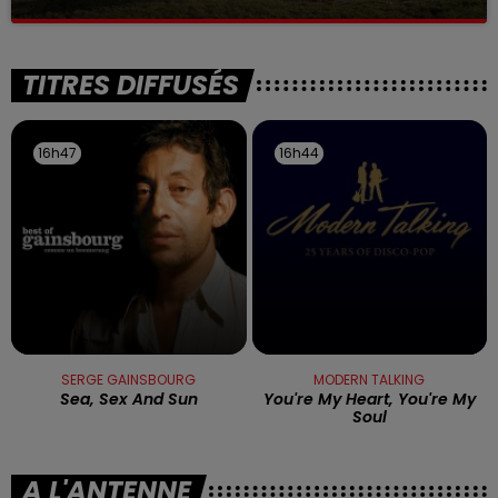
La victime a coulé à pic
TITRES DIFFUSÉS
16h47
16h47
16h44
16h44
SERGE GAINSBOURG
MODERN TALKING
Sea, Sex And Sun
You're My Heart, You're My
Soul
A L'ANTENNE