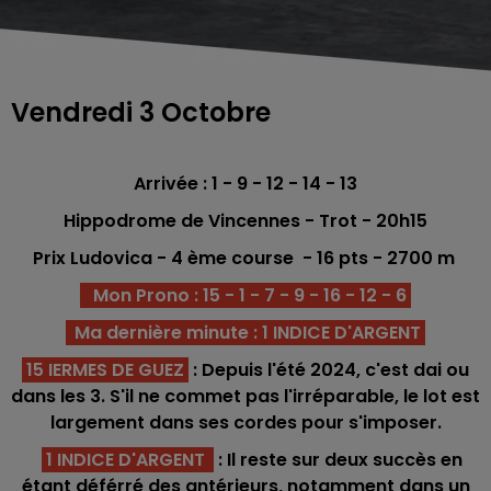
Vendredi 3 Octobre
Arrivée : 1 - 9 - 12 - 14 - 13
Hippodrome de Vincennes
- Trot - 20h15
Prix Ludovica - 4 ème course -
16
pts - 2700
m
Mon Prono : 15 - 1 - 7 - 9 - 16 - 12 - 6
Ma dernière minute : 1 INDICE D'ARGENT
15 IERMES DE GUEZ
: Depuis l'été 2024, c'est dai ou
dans les 3. S'il ne commet pas l'irréparable, le lot est
largement dans ses cordes pour s'imposer.
1 INDICE D'ARGENT
: Il reste sur deux succès en
étant déférré des antérieurs, notamment dans un