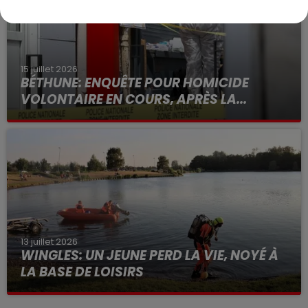
15 juillet 2026
BÉTHUNE: ENQUÊTE POUR HOMICIDE
VOLONTAIRE EN COURS, APRÈS LA...
Selon les premiers éléments, le logement servait
à des prostituées
13 juillet 2026
WINGLES: UN JEUNE PERD LA VIE, NOYÉ À
LA BASE DE LOISIRS
La victime a coulé à pic