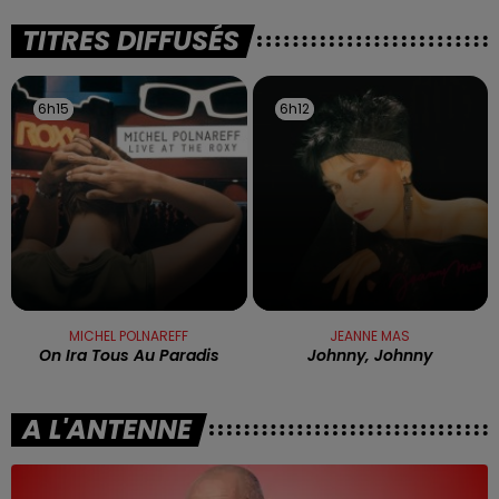
TITRES DIFFUSÉS
6h15
6h15
6h12
6h12
MICHEL POLNAREFF
JEANNE MAS
On Ira Tous Au Paradis
Johnny, Johnny
A L'ANTENNE