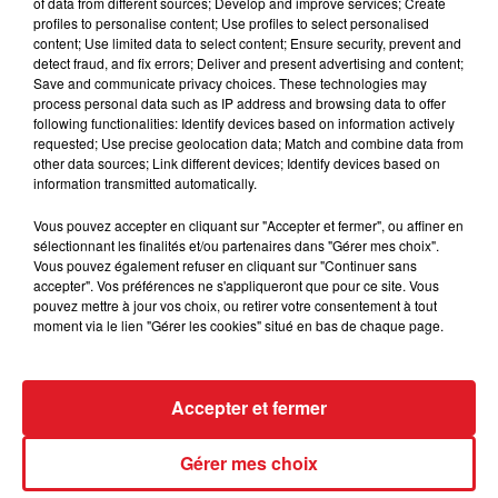
of data from different sources; Develop and improve services; Create
victoires, 1 place, et un accessit l'an dernier dans ce
profiles to personalise content; Use profiles to select personalised
content; Use limited data to select content; Ensure security, prevent and
Grand Prix. Bien placé dans les stalles, il a les
detect fraud, and fix errors; Deliver and present advertising and content;
moyens de venir compléter l'arrivée de ce plateau
Save and communicate privacy choices. These technologies may
process personal data such as IP address and browsing data to offer
exceptionnel.
following functionalities: Identify devices based on information actively
******
requested; Use precise geolocation data; Match and combine data from
other data sources; Link different devices; Identify devices based on
En direct des pistes
information transmitted automatically.
Longchamp (R1) : 101 NARISSA - 201 RAYIF - 403 AL
Vous pouvez accepter en cliquant sur "Accepter et fermer", ou affiner en
GHADEER - 714 ZARIGANA -
sélectionnant les finalités et/ou partenaires dans "Gérer mes choix".
Vous pouvez également refuser en cliquant sur "Continuer sans
*************
accepter". Vos préférences ne s'appliqueront que pour ce site. Vous
pouvez mettre à jour vos choix, ou retirer votre consentement à tout
moment via le lien "Gérer les cookies" situé en bas de chaque page.
FILS D'ACTUS
Accepter et fermer
Gérer mes choix