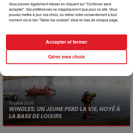
Vous pouvez également refuser en cliquant sur "Continuer sans
accepter". Vos préférences ne s'appliqueront que pour ce site. Vous
pouvez mettre à jour vos choix, ou retirer votre consentement à tout
moment via le lien "Gérer les cookies" situé en bas de chaque page.
15 juillet 2026
BÉTHUNE: ENQUÊTE POUR HOMICIDE
VOLONTAIRE EN COURS, APRÈS LA...
Accepter et fermer
Selon les premiers éléments, le logement servait
à des prostituées
Gérer mes choix
13 juillet 2026
WINGLES: UN JEUNE PERD LA VIE, NOYÉ À
LA BASE DE LOISIRS
La victime a coulé à pic