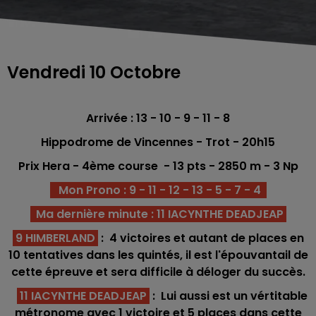
Vendredi 10 Octobre
Arrivée : 13 - 10 - 9 - 11 - 8
Hippodrome de Vincennes
- Trot - 20h15
Prix Hera - 4èm
e course -
13
pts - 2850 m - 3 Np
Mon Prono : 9 - 11 - 12 - 13 - 5 - 7 - 4
Ma dernière minute : 11 IACYNTHE DEADJEAP
9 HIMBERLAND
: 4 victoires et autant de places en
10 tentatives dans les quintés, il est l'épouvantail de
cette épreuve et sera difficile à déloger du succès.
11 IACYNTHE DEADJEAP
: Lui aussi est un vértitable
métronome avec 1 victoire et 5 places dans cette