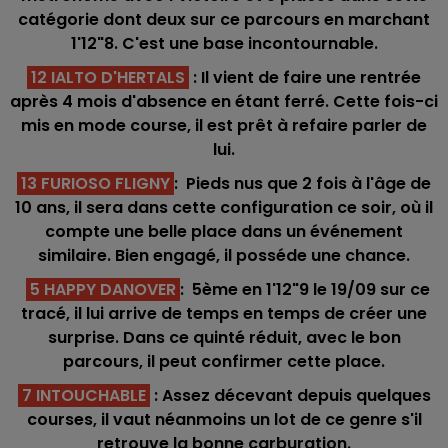
catégorie dont deux sur ce parcours en marchant
1'12"8. C'est une base incontournable.
12 IALTO D'HERTALS
: Il vient de faire une rentrée
après 4 mois d'absence en étant ferré. Cette fois-ci
mis en mode course, il est prêt à refaire parler de
lui.
13 FURIOSO FLIGNY
: Pieds nus que 2 fois à l'âge de
10 ans, il sera dans cette configuration ce soir, où il
compte une belle place dans un événement
similaire. Bien engagé, il posséde une chance.
5 HAPPY DANOVER
: 5ème en 1'12"9 le 19/09 sur ce
tracé, il lui arrive de temps en temps de créer une
surprise. Dans ce quinté réduit, avec le bon
parcours, il peut confirmer cette place.
7 INTOUCHABLE
: Assez décevant depuis quelques
courses, il vaut néanmoins un lot de ce genre s'il
retrouve la bonne carburation.