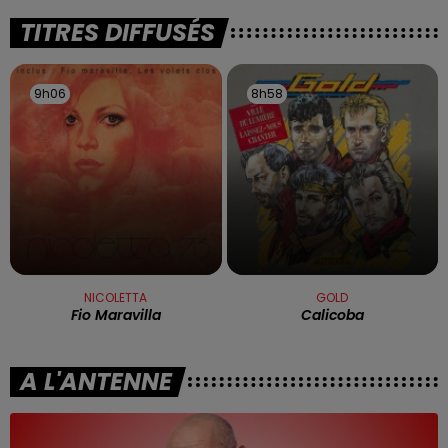
TITRES DIFFUSÉS
9h06
9h06
8h58
8h58
NICOLETTA
GOLD
Fio Maravilla
Calicoba
A L'ANTENNE