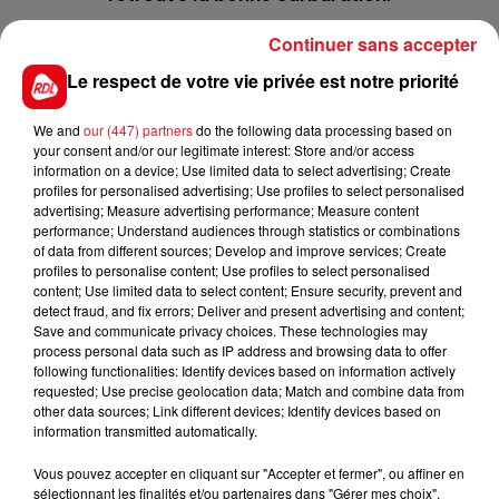
4 IRIS FROM
: Aprés plusieurs revers, elle vient de
Continuer sans accepter
refaire surface en prenant un accessit à Angers sur
Le respect de votre vie privée est notre priorité
3125 m. Sur ce qu'elle a fait de mieux, elle peut
fermer la bonne combinaison de ce quinté.
We and
our (447) partners
do the following data processing based on
******
your consent and/or our legitimate interest: Store and/or access
information on a device; Use limited data to select advertising; Create
En direct des pistes :
profiles for personalised advertising; Use profiles to select personalised
advertising; Measure advertising performance; Measure content
Compiègne (R4) :
Ecurie Graffard
: 102 STUPEFIANTE -
performance; Understand audiences through statistics or combinations
209 PLENTY BLACK - 301 ARKENSTONE - 408 WHITE
of data from different sources; Develop and improve services; Create
profiles to personalise content; Use profiles to select personalised
SHAMROCK - 602 TAJINA
content; Use limited data to select content; Ensure security, prevent and
detect fraud, and fix errors; Deliver and present advertising and content;
Save and communicate privacy choices. These technologies may
process personal data such as IP address and browsing data to offer
following functionalities: Identify devices based on information actively
FILS D'ACTUS
requested; Use precise geolocation data; Match and combine data from
other data sources; Link different devices; Identify devices based on
information transmitted automatically.
Vous pouvez accepter en cliquant sur "Accepter et fermer", ou affiner en
sélectionnant les finalités et/ou partenaires dans "Gérer mes choix".