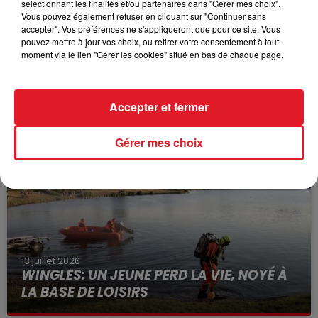
sélectionnant les finalités et/ou partenaires dans "Gérer mes choix".
Vous pouvez également refuser en cliquant sur "Continuer sans
accepter". Vos préférences ne s'appliqueront que pour ce site. Vous
pouvez mettre à jour vos choix, ou retirer votre consentement à tout
moment via le lien "Gérer les cookies" situé en bas de chaque page.
15 juillet 2026
BÉTHUNE: ENQUÊTE POUR HOMICIDE
Accepter et fermer
VOLONTAIRE EN COURS, APRÈS LA...
Selon les premiers éléments, le logement servait
Gérer mes choix
à des prostituées
13 juillet 2026
WINGLES: UN JEUNE PERD LA VIE, NOYÉ À
LA BASE DE LOISIRS
La victime a coulé à pic