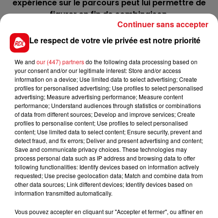
expérience sur le parcours peut lui permettre de
figurer en fin de combinaison.
Continuer sans accepter
14 DROGO
: Il est dans une bonne dynamique à
Le respect de votre vie privée est notre priorité
l'heure actuelle, ce qui lui fait monter sa valeur. A
l'inverse son petit poids peut lui permettre de jouer
We and
our (447) partners
do the following data processing based on
un rôle d'outsider.
your consent and/or our legitimate interest: Store and/or access
information on a device; Use limited data to select advertising; Create
******
profiles for personalised advertising; Use profiles to select personalised
advertising; Measure advertising performance; Measure content
En direct des pistes :
performance; Understand audiences through statistics or combinations
of data from different sources; Develop and improve services; Create
profiles to personalise content; Use profiles to select personalised
content; Use limited data to select content; Ensure security, prevent and
detect fraud, and fix errors; Deliver and present advertising and content;
Save and communicate privacy choices. These technologies may
process personal data such as IP address and browsing data to offer
following functionalities: Identify devices based on information actively
requested; Use precise geolocation data; Match and combine data from
FILS D'ACTUS
other data sources; Link different devices; Identify devices based on
information transmitted automatically.
Vous pouvez accepter en cliquant sur "Accepter et fermer", ou affiner en