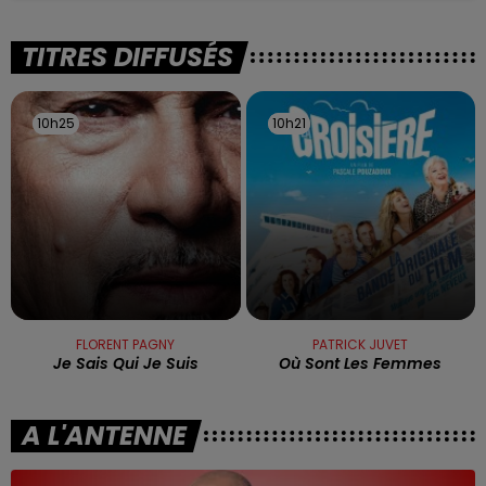
TITRES DIFFUSÉS
10h25
10h25
10h21
10h21
FLORENT PAGNY
PATRICK JUVET
Je Sais Qui Je Suis
Où Sont Les Femmes
A L'ANTENNE