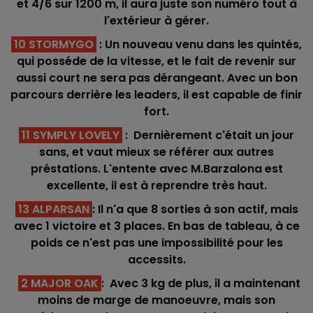
et 4/6 sur 1200 m, il aura juste son numéro tout à
l'extérieur à gérer.
10 STORMYGO
: Un nouveau venu dans les quintés,
qui posséde de la vitesse, et le fait de revenir sur
aussi court ne sera pas dérangeant. Avec un bon
parcours derrière les leaders, il est capable de finir
fort.
11 SYMPLY LOVELY
: Dernièrement c'était un jour
sans, et vaut mieux se référer aux autres
préstations. L'entente avec M.Barzalona est
excellente, il est à reprendre très haut.
13 ALPARSAN
: Il n'a que 8 sorties à son actif, mais
avec 1 victoire et 3 places. En bas de tableau, à ce
poids ce n'est pas une impossibilité pour les
accessits.
2 MAJOR OAK
: Avec 3 kg de plus, il a maintenant
moins de marge de manoeuvre, mais son