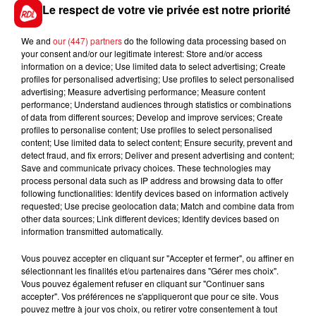
Le respect de votre vie privée est notre priorité
place.
**************************
We and
our (447) partners
do the following data processing based on
your consent and/or our legitimate interest: Store and/or access
En direct des pistes :
information on a device; Use limited data to select advertising; Create
profiles for personalised advertising; Use profiles to select personalised
v
advertising; Measure advertising performance; Measure content
performance; Understand audiences through statistics or combinations
of data from different sources; Develop and improve services; Create
profiles to personalise content; Use profiles to select personalised
content; Use limited data to select content; Ensure security, prevent and
FILS D'ACTUS
detect fraud, and fix errors; Deliver and present advertising and content;
Save and communicate privacy choices. These technologies may
process personal data such as IP address and browsing data to offer
following functionalities: Identify devices based on information actively
requested; Use precise geolocation data; Match and combine data from
other data sources; Link different devices; Identify devices based on
information transmitted automatically.
Vous pouvez accepter en cliquant sur "Accepter et fermer", ou affiner en
sélectionnant les finalités et/ou partenaires dans "Gérer mes choix".
Vous pouvez également refuser en cliquant sur "Continuer sans
15 juillet 2026
accepter". Vos préférences ne s'appliqueront que pour ce site. Vous
BÉTHUNE: ENQUÊTE POUR HOMICIDE
pouvez mettre à jour vos choix, ou retirer votre consentement à tout