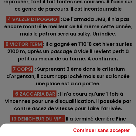
reprocher, tant il fait toutes ses courses. A l'aise sur
ce genre de parcours, il est incontournable
4 VALZER DI POGGIO
: De l'armada JMB, Il n'a pas
encore montré le meilleur de lui même cette année,
mais le patron sera au sulky. Un indice.
8 VICTOR FERM
: Il a gagné en 1'10"8 cet hiver sur les
2100 m, aprés un passage à vide il revient petit à
petit au mieux de sa forme. A confirmer.
7 COPSI
: Surprenant 3 éme dans le criterium
d'Argentan, il court rapproché mais sur sa lancée
une place est à sa portée.
6 ZACCARIA BAR
: Il n'a couru qu'une 1 fois à
Vincennes pour une disqualification, il possède par
contre assez de vitesse pour faire l'arrivée.
13 DENICHEUR DU VIF :
Il a terminé derriére Fine
Colline à grosse cote dans le quinté reference. Avec
Continuer sans accepter
son numéro en seconde ligne il visera une 4/5éme