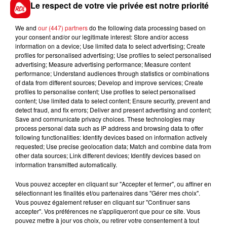
Le respect de votre vie privée est notre priorité
**************
We and
our (447) partners
do the following data processing based on
En direct des pistes :
your consent and/or our legitimate interest: Store and/or access
information on a device; Use limited data to select advertising; Create
profiles for personalised advertising; Use profiles to select personalised
advertising; Measure advertising performance; Measure content
performance; Understand audiences through statistics or combinations
of data from different sources; Develop and improve services; Create
profiles to personalise content; Use profiles to select personalised
content; Use limited data to select content; Ensure security, prevent and
detect fraud, and fix errors; Deliver and present advertising and content;
FILS D'ACTUS
Save and communicate privacy choices. These technologies may
process personal data such as IP address and browsing data to offer
following functionalities: Identify devices based on information actively
requested; Use precise geolocation data; Match and combine data from
other data sources; Link different devices; Identify devices based on
information transmitted automatically.
Vous pouvez accepter en cliquant sur "Accepter et fermer", ou affiner en
sélectionnant les finalités et/ou partenaires dans "Gérer mes choix".
Vous pouvez également refuser en cliquant sur "Continuer sans
accepter". Vos préférences ne s'appliqueront que pour ce site. Vous
15 juillet 2026
pouvez mettre à jour vos choix, ou retirer votre consentement à tout
BÉTHUNE: ENQUÊTE POUR HOMICIDE