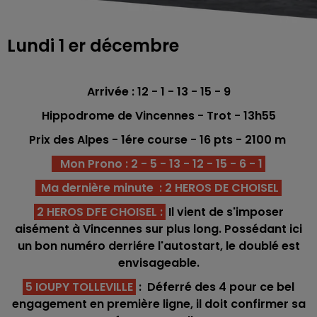
Lundi 1 er décembre
Arrivée : 12 - 1 - 13 - 15 - 9
Hippodrome de Vincennes - Trot
- 13h55
Prix des Alpes - 1ér
e co
urse -
16 pts - 2100
m
Mon Prono : 2 - 5 - 13 - 12 - 15 - 6 - 1
Ma dernière minute : 2 HEROS DE CHOISEL
2 HEROS DFE CHOISEL
:
Il vient de s'imposer
aisément à Vincennes sur plus long. Possédant ici
un bon numéro derriére l'autostart, le doublé est
envisageable.
5 IOUPY TOLLEVILLE
: Déferré des 4 pour ce bel
engagement en première ligne, il doit confirmer sa