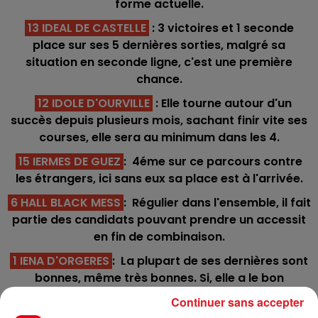
forme actuelle.
13 IDEAL DE CASTELLE
: 3 victoires et 1 seconde
place sur ses 5 dernières sorties, malgré sa
situation en seconde ligne, c'est une première
chance.
12 IDOLE D'OURVILLE
: Elle tourne autour d'un
succès depuis plusieurs mois, sachant finir vite ses
courses, elle sera au minimum dans les 4.
15 IERMES DE GUEZ
: 4éme sur ce parcours contre
les étrangers, ici sans eux sa place est à l'arrivée.
6 HALL BLACK MESS
: Régulier dans l'ensemble, il fait
partie des candidats pouvant prendre un accessit
en fin de combinaison.
1 IENA D'ORGERES
: La plupart de ses dernières sont
bonnes, même très bonnes. Si, elle a le bon
parcours en n'étant pas coincé à la corde, il faudra
Continuer sans accepter
compter avec elle.