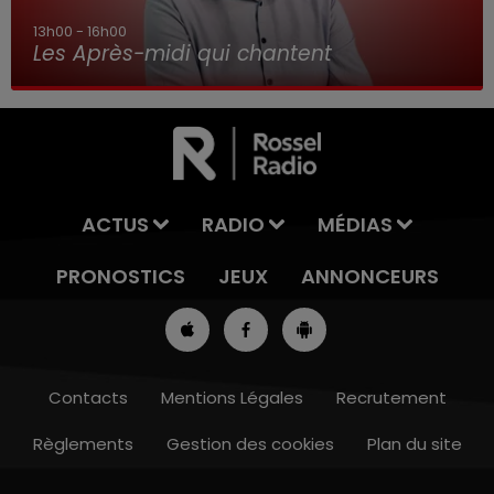
16h00 - 19h00
Le Jukebox RDL
ACTUS
RADIO
MÉDIAS
PRONOSTICS
JEUX
ANNONCEURS
Contacts
Mentions Légales
Recrutement
Règlements
Gestion des cookies
Plan du site
12h00 - 13h00
RDL & VOUS