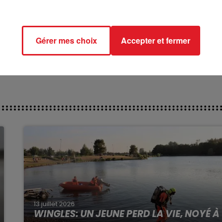
***********
ct des pistes :
Gérer mes choix
Accepter et fermer
s
13 juillet 2026
WINGLES: UN JEUNE PERD LA VIE, NOYÉ À