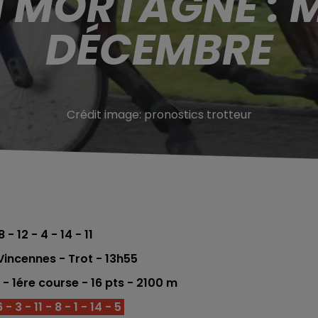
 MORTAGNE : 
DÉCEMBRE
Crédit image:
pronostics trotteur
8 - 12 - 4 - 14 - 11
incennes - Trot
- 13h55
 - 1ér
e co
urse -
16 pts - 2100
m
 3 - 11 - 8 - 1 - 14 - 5