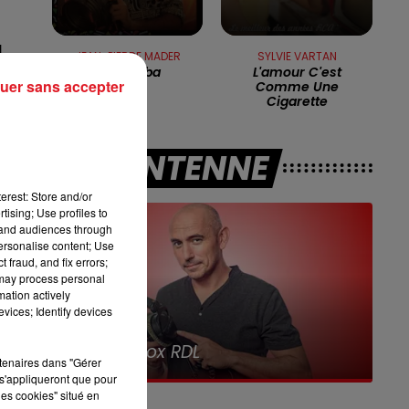
a
13h00 - 16h00
JEAN-PIERRE MADER
SYLVIE VARTAN
LES APRÈS-MIDI QUI CHANTENT
Macumba
L'amour C'est
uer sans accepter
Comme Une
n
Cigarette
et
A L'ANTENNE
erest: Store and/or
 à
tising; Use profiles to
tand audiences through
personalise content; Use
s
 fraud, and fix errors;
 may process personal
mation actively
il
vices; Identify devices
16h00 - 19h00
Le Jukebox RDL
rtenaires dans "Gérer
s'appliqueront que pour
les cookies" situé en