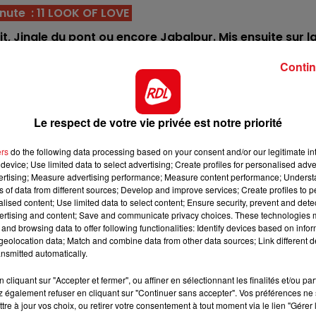
nute : 11 LOOK OF LOVE
ait, Jingle du pont ou encore Jabalpur. Mis ensuite sur l
12h00 - 13h00
RDL & VOUS
 de gains et sera cette fois-ci déférré des 4 pieds.
Contin
t sur les parcours de tenues ou de vitesses. Bien placé e
rait pas décevoir, c'est une base.
est au summum de sa forme, elle excelle sans ses fers 
Le respect de votre vie privée est notre priorité
é avec de grandes ambitions.
ers
do the following data processing based on your consent and/or our legitimate int
 du 14/11 sur ce tracé, elle a encore tiré ici un numéro
device; Use limited data to select advertising; Create profiles for personalised adver
ttra de prendre place à l'arrivée.
vertising; Measure advertising performance; Measure content performance; Unders
ns of data from different sources; Develop and improve services; Create profiles to 
squalification à Mauquenchy, il faut le reprendre sur se
alised content; Use limited data to select content; Ensure security, prevent and detect
ertising and content; Save and communicate privacy choices. These technologies
 déjà performé dans cette catégorie.
and browsing data to offer following functionalities: Identify devices based on infor
nant second d'un lot similaire. Aimant venir de l'arrière, 
eolocation data; Match and combine data from other data sources; Link different de
nsmitted automatically.
artir en seconde ligne. 4/5 éme.
13h00 - 16h00
Les Après-midi qui chantent
cliquant sur "Accepter et fermer", ou affiner en sélectionnant les finalités et/ou pa
pressions du quinté référence, elle trouve ici un bon
 également refuser en cliquant sur "Continuer sans accepter". Vos préférences ne 
ie des 5 avec le bon parcours.
tre à jour vos choix, ou retirer votre consentement à tout moment via le lien "Gérer 