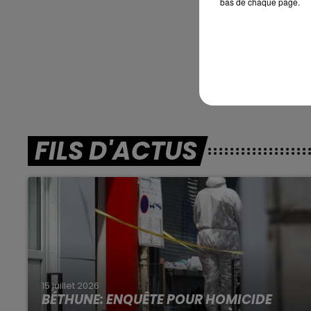
bas de chaque page.
***
En dire
FILS D'ACTUS
15 juillet 2026
BÉTHUNE: ENQUÊTE POUR HOMICIDE