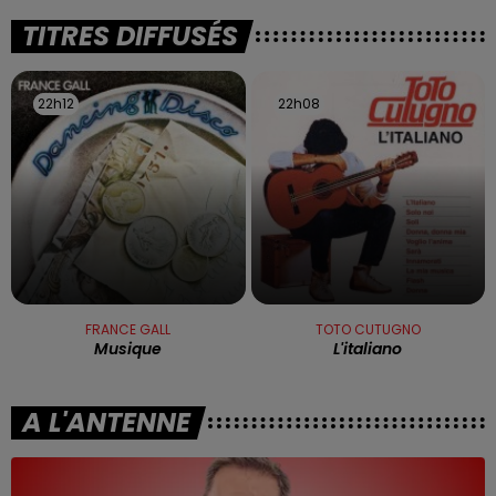
TITRES DIFFUSÉS
22h12
22h12
22h08
22h08
FRANCE GALL
TOTO CUTUGNO
Musique
L'italiano
A L'ANTENNE