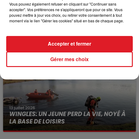
Vous pouvez également refuser en cliquant sur "Continuer sans
accepter". Vos préférences ne s'appliqueront que pour ce site. Vous
pouvez mettre à jour vos choix, ou retirer votre consentement à tout
moment via le lien "Gérer les cookies" situé en bas de chaque page.
15 juillet 2026
BÉTHUNE: ENQUÊTE POUR HOMICIDE
VOLONTAIRE EN COURS, APRÈS LA...
Accepter et fermer
Selon les premiers éléments, le logement servait
à des prostituées
Gérer mes choix
13 juillet 2026
WINGLES: UN JEUNE PERD LA VIE, NOYÉ À
LA BASE DE LOISIRS
La victime a coulé à pic