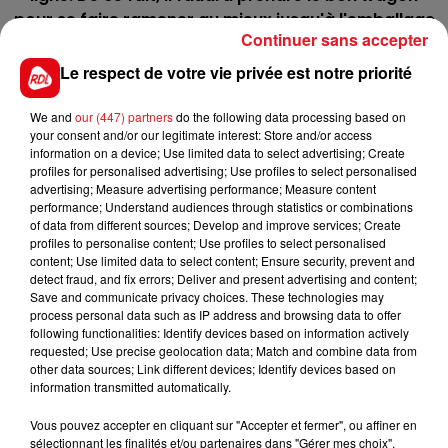
pour se faire ramener au mieux jusqu'à l'emballage
Continuer sans accepter
finale.
Le respect de votre vie privée est notre priorité
10 CHARMY CHARLY AS
: 5éme d'une épreuve
similaire, il aura lui aussi l'occasion de compléter la
We and
our (447) partners
do the following data processing based on
combinaison de ce quinté avec le bon parcours
your consent and/or our legitimate interest: Store and/or access
sans être trop enfermé à la corde.
information on a device; Use limited data to select advertising; Create
profiles for personalised advertising; Use profiles to select personalised
**************
advertising; Measure advertising performance; Measure content
performance; Understand audiences through statistics or combinations
En direct des pistes :
of data from different sources; Develop and improve services; Create
profiles to personalise content; Use profiles to select personalised
content; Use limited data to select content; Ensure security, prevent and
detect fraud, and fix errors; Deliver and present advertising and content;
Save and communicate privacy choices. These technologies may
process personal data such as IP address and browsing data to offer
following functionalities: Identify devices based on information actively
FILS D'ACTUS
requested; Use precise geolocation data; Match and combine data from
other data sources; Link different devices; Identify devices based on
information transmitted automatically.
Vous pouvez accepter en cliquant sur "Accepter et fermer", ou affiner en
sélectionnant les finalités et/ou partenaires dans "Gérer mes choix".