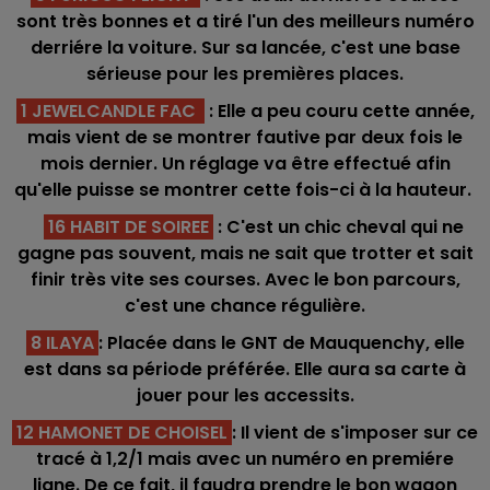
sont très bonnes et a tiré l'un des meilleurs numéro
derriére la voiture. Sur sa lancée, c'est une base
sérieuse pour les premières places.
1 JEWELCANDLE FAC
: Elle a peu couru cette année,
mais vient de se montrer fautive par deux fois le
mois dernier. Un réglage va être effectué afin
qu'elle puisse se montrer cette fois-ci à la hauteur.
16 HABIT DE SOIREE
: C'est un chic cheval qui ne
gagne pas souvent, mais ne sait que trotter et sait
finir très vite ses courses. Avec le bon parcours,
c'est une chance régulière.
8 ILAYA
: Placée dans le GNT de Mauquenchy, elle
est dans sa période préférée. Elle aura sa carte à
jouer pour les accessits.
12 HAMONET DE CHOISEL
: Il vient de s'imposer sur ce
tracé à 1,2/1 mais avec un numéro en premiére
ligne. De ce fait, il faudra prendre le bon wagon