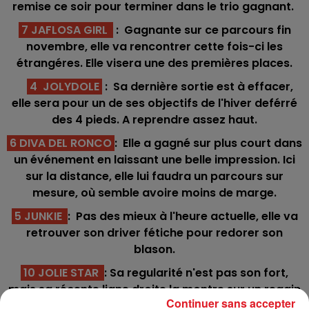
remise ce soir pour terminer dans le trio gagnant.
7 JAFLOSA GIRL
: Gagnante sur ce parcours fin
novembre, elle va rencontrer cette fois-ci les
étrangéres. Elle visera une des premières places.
4 JOLYDOLE
: Sa dernière sortie est à effacer,
elle sera pour un de ses objectifs de l'hiver deférré
des 4 pieds. A reprendre assez haut.
6 DIVA DEL RONCO
: Elle a gagné sur plus court dans
un événement en laissant une belle impression. Ici
sur la distance, elle lui faudra un parcours sur
mesure, où semble avoire moins de marge.
5 JUNKIE
: Pas des mieux à l'heure actuelle, elle va
retrouver son driver fétiche pour redorer son
blason.
10 JOLIE STAR
: Sa regularité n'est pas son fort,
mais sa récente ligne droite la montre sur un regain
Continuer sans accepter
de forme. En étant pas trop loin en début de ligne