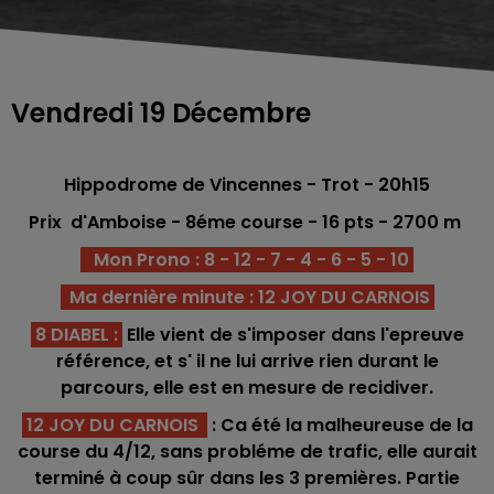
Vendredi 19 Décembre
Hippodrome de Vincennes - Trot
- 20h15
Prix d'Amboise - 8éme
co
urse -
16 pts - 2700
m
Mon Prono : 8 - 12 - 7 - 4 - 6 - 5 - 10
Ma dernière minute : 12 JOY DU CARNOIS
8 DIABEL :
Elle vient de s'imposer dans l'epreuve
référence, et s' il ne lui arrive rien durant le
parcours, elle est en mesure de recidiver.
12 JOY DU CARNOIS
: Ca été la malheureuse de la
course du 4/12, sans probléme de trafic, elle aurait
terminé à coup sûr dans les 3 premières. Partie