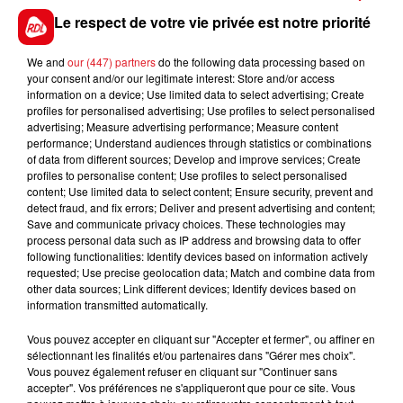
droite, elle peut venir arracher une 5éme place.
Le respect de votre vie privée est notre priorité
**************
We and
our (447) partners
do the following data processing based on
En direct des pistes :
your consent and/or our legitimate interest: Store and/or access
information on a device; Use limited data to select advertising; Create
profiles for personalised advertising; Use profiles to select personalised
advertising; Measure advertising performance; Measure content
performance; Understand audiences through statistics or combinations
of data from different sources; Develop and improve services; Create
profiles to personalise content; Use profiles to select personalised
content; Use limited data to select content; Ensure security, prevent and
detect fraud, and fix errors; Deliver and present advertising and content;
FILS D'ACTUS
Save and communicate privacy choices. These technologies may
process personal data such as IP address and browsing data to offer
following functionalities: Identify devices based on information actively
requested; Use precise geolocation data; Match and combine data from
other data sources; Link different devices; Identify devices based on
information transmitted automatically.
Vous pouvez accepter en cliquant sur "Accepter et fermer", ou affiner en
sélectionnant les finalités et/ou partenaires dans "Gérer mes choix".
Vous pouvez également refuser en cliquant sur "Continuer sans
accepter". Vos préférences ne s'appliqueront que pour ce site. Vous