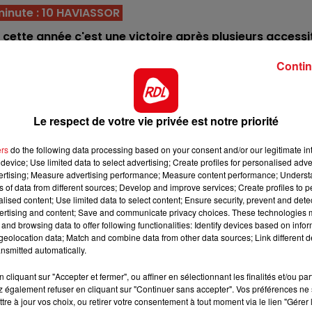
7h00 - 10h00
inute : 10 HAVIASSOR
RDL WEEK-END
cette année c'est une victoire après plusieurs accessi
 et bien placé en bas de tableau, ca peut faire tilt
Contin
tracé, avec lui il faut attendre et finir. S'il a la course
ette fois-ci terminer plus près.
éussi une très belle année. Pour son premier quinté, on s'
Le respect de votre vie privée est notre priorité
t particulièrement.
ers
do the following data processing based on your consent and/or our legitimate int
ent déçu sur cette piste. Vainqueur il y a un mois d'un
device; Use limited data to select advertising; Create profiles for personalised adver
oup-ci une surcharge à portée.
vertising; Measure advertising performance; Measure content performance; Unders
ns of data from different sources; Develop and improve services; Create profiles to 
preuve handicap, devant Kaleo. Lui aussi a pris du poid
alised content; Use limited data to select content; Ensure security, prevent and detect
ertising and content; Save and communicate privacy choices. These technologies
ra ce coup-ci un accessit.
and browsing data to offer following functionalities: Identify devices based on infor
10h00 - 12h00
plé dans le sud-est dont 3 sur le sable. Pour cette mont
eolocation data; Match and combine data from other data sources; Link different de
RDL Weekend
nsmitted automatically.
arrive avec des ambitions.
cliquant sur "Accepter et fermer", ou affiner en sélectionnant les finalités et/ou pa
ui va tant que c'est de la PSF. S'il ne se ressent pas de 
 également refuser en cliquant sur "Continuer sans accepter". Vos préférences ne 
capeur, il est capable de se surpasser.
tre à jour vos choix, ou retirer votre consentement à tout moment via le lien "Gérer 