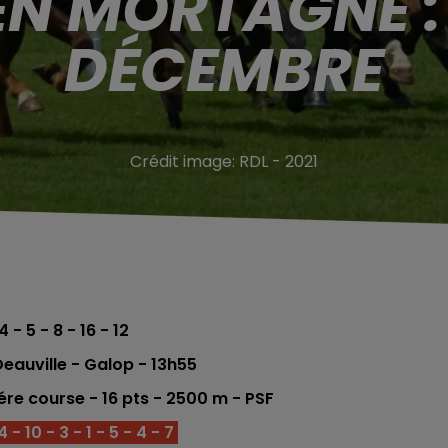
EN MORTAGNE : 
DÉCEMBRE
Crédit image:
RDL - 2021
4 - 5 - 8 - 16 - 12
eauville - Galop
- 13h55
ére
co
urse -
16 pts - 2500
m - PSF
 10 - 3 - 1 - 5 - 4 - 7