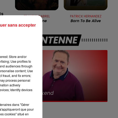
10h00 - 12h00
RDL WEEKEND
ts
FRANCIS CABREL
PATRICK HERNANDEZ
Sarbacane
Born To Be Alive
uer sans accepter
A L'ANTENNE
en
erest: Store and/or
tising; Use profiles to
tand audiences through
personalise content; Use
s
 fraud, and fix errors;
 may process personal
mation actively
7h00 - 10h00
ée
vices; Identify devices
RDL Week-end
rtenaires dans "Gérer
ses
s'appliqueront que pour
les cookies" situé en