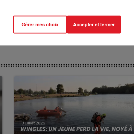
***********
ct des pistes :
Gérer mes choix
Accepter et fermer
13 juillet 2026
WINGLES: UN JEUNE PERD LA VIE, NOYÉ À