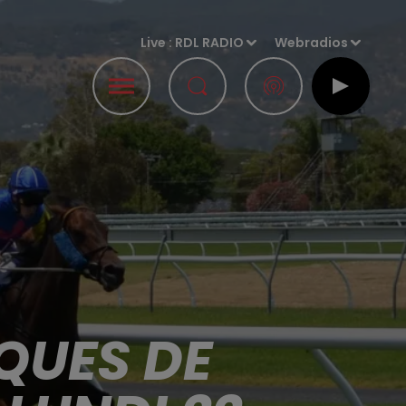
Live :
RDL RADIO
Webradios
QUES DE