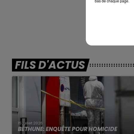
bas de chaque page.
***
En dire
FILS D'ACTUS
15 juillet 2026
BÉTHUNE: ENQUÊTE POUR HOMICIDE