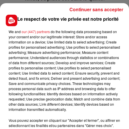
7 DRAGOWSKI
: Même s'il a plus été vu à main
Continuer sans accepter
droite ces derniers temps, il a des références à
Le respect de votre vie privée est notre priorité
faire valoir sur la grande piste. Pas revu depuis
octobre, la fraîcheur va jouer en sa faveur.
We and
our (447) partners
do the following data processing based on
your consent and/or our legitimate interest: Store and/or access
**************
information on a device; Use limited data to select advertising; Create
profiles for personalised advertising; Use profiles to select personalised
En direct des pistes :
advertising; Measure advertising performance; Measure content
performance; Understand audiences through statistics or combinations
of data from different sources; Develop and improve services; Create
profiles to personalise content; Use profiles to select personalised
content; Use limited data to select content; Ensure security, prevent and
detect fraud, and fix errors; Deliver and present advertising and content;
Save and communicate privacy choices. These technologies may
process personal data such as IP address and browsing data to offer
following functionalities: Identify devices based on information actively
FILS D'ACTUS
requested; Use precise geolocation data; Match and combine data from
other data sources; Link different devices; Identify devices based on
information transmitted automatically.
Vous pouvez accepter en cliquant sur "Accepter et fermer", ou affiner en
sélectionnant les finalités et/ou partenaires dans "Gérer mes choix".