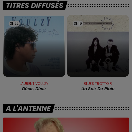
TITRES DIFFUSÉS
3h22
3h22
3h19
3h19
LAURENT VOULZY
BLUES TROTTOIR
Désir, Désir
Un Soir De Pluie
A L'ANTENNE