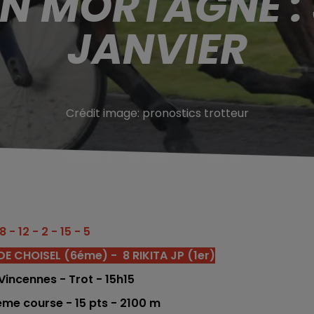
N MORTAGNE : 
JANVIER
Crédit image:
pronostics trotteur
8 - 12 - 2 - 15 - 5
 DE CHOISEL (6éme) -
8 RIKITA JP (1er)
Vincennes - Trot
- 15h15
5éme
co
urse -
15 pts - 21
00
m