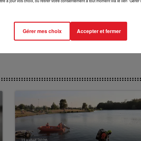
tre à jour vos choix, ou retirer votre consentement à tout moment via le lien "Gérer 
a ligne est bonne.
***********
ct des pistes :
Gérer mes choix
Accepter et fermer
13 juillet 2026