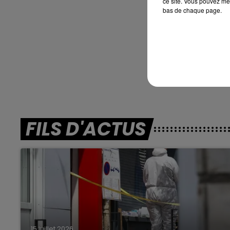
ce site. Vous pouvez met
Wise As. L
bas de chaque page.
***
En dire
FILS D'ACTUS
15 juillet 2026