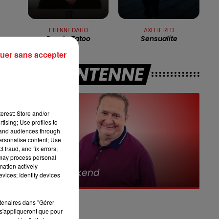
7h00 - 10h00
RDL WEEK-END
ETIENNE DAHO
AXELLE RED
Epaule Tatoo
Sensualite
,
uer sans accepter
A L'ANTENNE
erest: Store and/or
tising; Use profiles to
u
tand audiences through
personalise content; Use
 fraud, and fix errors;
-là
 may process personal
10h00 - 12h00
mation actively
RDL Weekend
vices; Identify devices
nt
rtenaires dans "Gérer
s'appliqueront que pour
ow