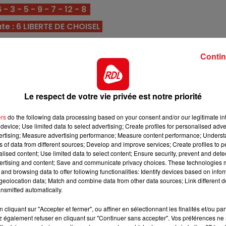
10h00 - 12h00
 3 - 5 - 9 - 7 - 12 - 8
RDL WEEKEND
e : 6 LIBERTE DE CHOISEL
un groupe II n'est pas anodin, avec 6 victoires en 2025
premier rang dans ce quinté.
Contin
r dans un événement sur ce tracé. Idéalement placé en
est en mesure de confirmer.
Le respect de votre vie privée est notre priorité
er mais a réalisé une saison parfaite avec 3 succès. Les
 feu en ce meeting. C'est une priorité.
ers
do the following data processing based on your consent and/or our legitimate int
device; Use limited data to select advertising; Create profiles for personalised adver
érium des 4 ans fin août, ici il va falloir qu'il se sorte d
vertising; Measure advertising performance; Measure content performance; Unders
 classe, une base pour les premières places.
ns of data from different sources; Develop and improve services; Create profiles to 
alised content; Use limited data to select content; Ensure security, prevent and detect
rriére Kuiper sur cette distance, il était parti ce jour
ertising and content; Save and communicate privacy choices. These technologies
7h00 - 10h00
and browsing data to offer following functionalities: Identify devices based on infor
il y a un lot, il peut garder le même classement.
RDL Week-end
eolocation data; Match and combine data from other data sources; Link different de
 en s'imposant sur plus long le 20/11. Possédant égaleme
nsmitted automatically.
arcours un accessit est à sa portée.
cliquant sur "Accepter et fermer", ou affiner en sélectionnant les finalités et/ou pa
 également refuser en cliquant sur "Continuer sans accepter". Vos préférences ne 
lle vient néanmoins de bien se comporter derrière Fell