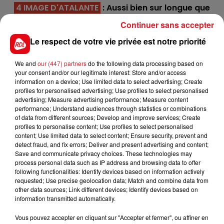
4 IMAGE D'ATALANTE
: Aussi bien sur longue que
courte distance, elle est rarement pieds nus, et le
Continuer sans accepter
sera pour ce bon engagement.
Le respect de votre vie privée est notre priorité
5 IN RACE LORRAINE
: Jument fiable dans ses
allures, elle s'est imposée en début d'année sur ce
We and
our (447) partners
do the following data processing based on
parcours. Plaqué seulement des 4 pieds, où elle a
your consent and/or our legitimate interest: Store and/or access
information on a device; Use limited data to select advertising; Create
peu de réussite, elle sera vue en fin de combinaison.
profiles for personalised advertising; Use profiles to select personalised
advertising; Measure advertising performance; Measure content
En direct des pistes :
performance; Understand audiences through statistics or combinations
of data from different sources; Develop and improve services; Create
profiles to personalise content; Use profiles to select personalised
content; Use limited data to select content; Ensure security, prevent and
detect fraud, and fix errors; Deliver and present advertising and content;
Save and communicate privacy choices. These technologies may
process personal data such as IP address and browsing data to offer
following functionalities: Identify devices based on information actively
requested; Use precise geolocation data; Match and combine data from
FILS D'ACTUS
other data sources; Link different devices; Identify devices based on
information transmitted automatically.
Vous pouvez accepter en cliquant sur "Accepter et fermer", ou affiner en