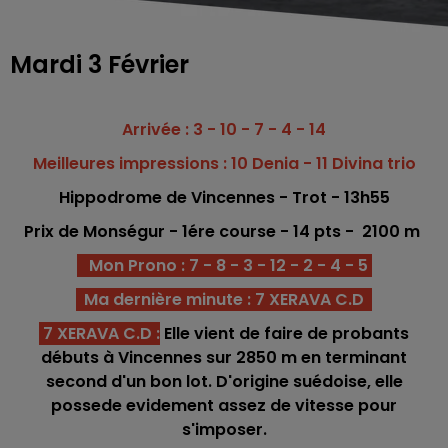
Mardi 3 Février
Arrivée : 3 - 10 - 7 - 4 - 14
Meilleures impressions : 10 Denia - 11 Divina trio
Hippodrome
de Vincennes - Trot
- 13h55
Prix de Monségur - 1ére c
o
urse -
14 pts - 2100
m
Mon Prono : 7 - 8 - 3 - 12 - 2 - 4 - 5
Ma dernière minute : 7 XERAVA C.D
7 XERAVA C.D
:
Elle vient de faire de probants
débuts à Vincennes sur 2850 m en terminant
second d'un bon lot. D'origine suédoise, elle
possede evidement assez de vitesse pour
s'imposer.