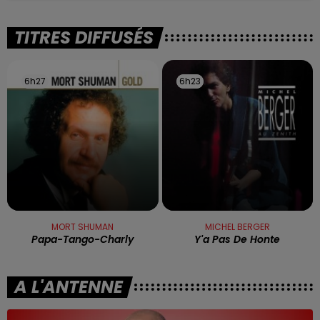
TITRES DIFFUSÉS
6h27
6h27
6h23
6h23
MORT SHUMAN
MICHEL BERGER
Papa-Tango-Charly
Y'a Pas De Honte
A L'ANTENNE