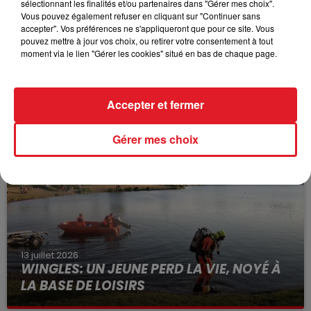
sélectionnant les finalités et/ou partenaires dans "Gérer mes choix".
Vous pouvez également refuser en cliquant sur "Continuer sans
accepter". Vos préférences ne s'appliqueront que pour ce site. Vous
pouvez mettre à jour vos choix, ou retirer votre consentement à tout
moment via le lien "Gérer les cookies" situé en bas de chaque page.
15 juillet 2026
BÉTHUNE: ENQUÊTE POUR HOMICIDE
Accepter et fermer
VOLONTAIRE EN COURS, APRÈS LA...
Selon les premiers éléments, le logement servait
Gérer mes choix
à des prostituées
13 juillet 2026
WINGLES: UN JEUNE PERD LA VIE, NOYÉ À
LA BASE DE LOISIRS
La victime a coulé à pic