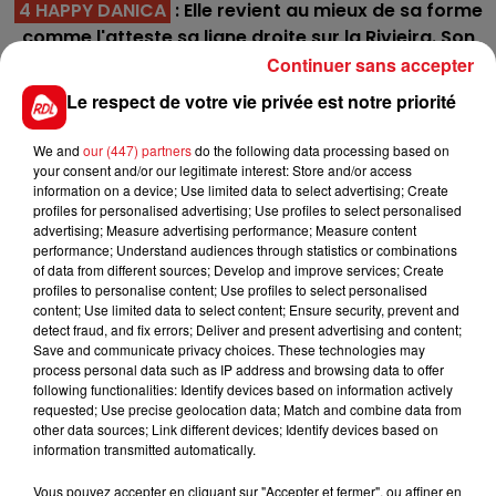
4 HAPPY DANICA
: Elle revient au mieux de sa forme
comme l'atteste sa ligne droite sur la Rivieira. Son
retour à Vincennes avec une distance à sa
Continuer sans accepter
convenance sera à suivre avec intérêt.
Le respect de votre vie privée est notre priorité
6 IDEAL DU ROCHER
: C'est sur les longues
We and
our (447) partners
do the following data processing based on
distances qui est le plus à son avantage, mais sa
your consent and/or our legitimate interest: Store and/or access
regularité plaide en sa faveur depuis plusieurs mois.
information on a device; Use limited data to select advertising; Create
Pour la 5éme place.
En direct des pistes :
profiles for personalised advertising; Use profiles to select personalised
advertising; Measure advertising performance; Measure content
*************
performance; Understand audiences through statistics or combinations
of data from different sources; Develop and improve services; Create
En direct des pistes
profiles to personalise content; Use profiles to select personalised
content; Use limited data to select content; Ensure security, prevent and
detect fraud, and fix errors; Deliver and present advertising and content;
Save and communicate privacy choices. These technologies may
process personal data such as IP address and browsing data to offer
following functionalities: Identify devices based on information actively
requested; Use precise geolocation data; Match and combine data from
FILS D'ACTUS
other data sources; Link different devices; Identify devices based on
information transmitted automatically.
Vous pouvez accepter en cliquant sur "Accepter et fermer", ou affiner en