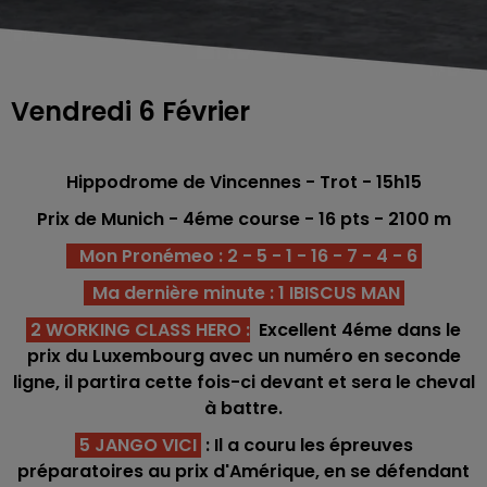
Vendredi 6 Février
Hippodrome
de Vincennes - Trot
- 15h15
Prix de Munich - 4éme c
o
urse -
16 pts - 2100
m
Mon Pronémeo : 2 - 5 - 1 - 16 - 7 - 4 - 6
Ma dernière minute : 1 IBISCUS MAN
2 WORKING CLASS HERO
:
Excellent 4éme dans le
prix du Luxembourg avec un numéro en seconde
ligne, il partira cette fois-ci devant et sera le cheval
à battre.
5 JANGO VICI
: Il a couru les épreuves
préparatoires au prix d'Amérique, en se défendant