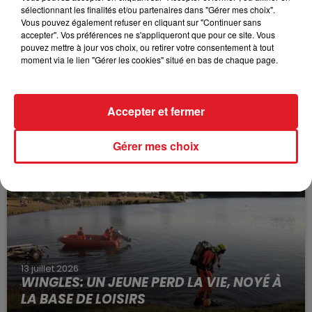
sélectionnant les finalités et/ou partenaires dans "Gérer mes choix".
Vous pouvez également refuser en cliquant sur "Continuer sans
accepter". Vos préférences ne s'appliqueront que pour ce site. Vous
pouvez mettre à jour vos choix, ou retirer votre consentement à tout
moment via le lien "Gérer les cookies" situé en bas de chaque page.
15 juillet 2026
BÉTHUNE: ENQUÊTE POUR HOMICIDE
Accepter et fermer
VOLONTAIRE EN COURS, APRÈS LA...
Selon les premiers éléments, le logement servait
Gérer mes choix
à des prostituées
13 juillet 2026
WINGLES: UN JEUNE PERD LA VIE, NOYÉ À
LA BASE DE LOISIRS