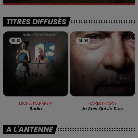
La victime a coulé à pic
TITRES DIFFUSÉS
16h10
16h10
16h06
16h06
MICHEL POLNAREFF
FLORENT PAGNY
Radio
Je Sais Qui Je Suis
A L'ANTENNE