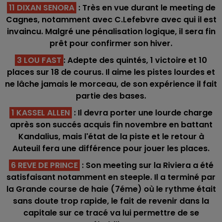
11 DIXAN SENORA
: Très en vue durant le meeting de
Cagnes, notamment avec C.Lefebvre avec qui il est
invaincu. Malgré une pénalisation logique, il sera fin
prêt pour confirmer son hiver.
3 LOU FAST
: Adepte des quintés, 1 victoire et 10
places sur 18 de courus. Il aime les pistes lourdes et
ne lâche jamais le morceau, de son expérience il fait
partie des bases.
1 KASSEL ALLEN
: Il devra porter une lourde charge
après son succés acquis fin novembre en battant
Kandalius, mais l'état de la piste et le retour à
Auteuil fera une différence pour jouer les places.
6 REVE DE PRINCE
: Son meeting sur la Riviera a été
satisfaisant notamment en steeple. Il a terminé par
la Grande course de haie (7éme) où le rythme était
sans doute trop rapide, le fait de revenir dans la
capitale sur ce tracé va lui permettre de se