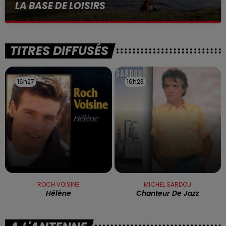
LA BASE DE LOISIRS
La victime a coulé à pic
TITRES DIFFUSÉS
16h27
16h27
16h23
16h23
ROCH VOISINE
MICHEL SARDOU
Hélène
Chanteur De Jazz