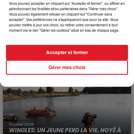
Vous pouvez accepter en cliquant sur "Accepter et fermer", ou affiner en
sélectionnant les finalités et/ou partenaires dans "Gérer mes choix".
Vous pouvez également refuser en cliquant sur "Continuer sans
accepter". Vos préférences ne s'appliqueront que pour ce site. Vous
pouvez mettre à jour vos choix, ou retirer votre consentement à tout
moment via le lien "Gérer les cookies" situé en bas de chaque page.
15 juillet 2026
Accepter et fermer
BÉTHUNE: ENQUÊTE POUR HOMICIDE
VOLONTAIRE EN COURS, APRÈS LA...
Gérer mes choix
Selon les premiers éléments, le logement servait
à des prostituées
13 juillet 2026
WINGLES: UN JEUNE PERD LA VIE, NOYÉ À