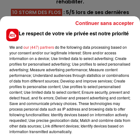
réhabiliter.
10 STORM DES FLOS
: 5/5 lors de ses dernières
sorties à Auteuil, il va cette fois-ci monter de
Continuer sans accepter
catégorie avec une surcharge. Sur ce qu'il a réalisé,
Le respect de votre vie privée est notre priorité
il faut s'en méfier tout particulièrement.
13 KALINE DES BOULLAT
: Aprés une victoire à Pau
We and
our (447) partners
do the following data processing based on
le 31/12, elle est partie s'essayer sur les obstacles
your consent and/or our legitimate interest: Store and/or access
information on a device; Use limited data to select advertising; Create
anglais où cela n'a pas été très convaincant. Mieux
profiles for personalised advertising; Use profiles to select personalised
vaut la reprendre pour une 4/5 ème place.
advertising; Measure advertising performance; Measure content
performance; Understand audiences through statistics or combinations
*************
of data from different sources; Develop and improve services; Create
profiles to personalise content; Use profiles to select personalised
En direct des pistes
content; Use limited data to select content; Ensure security, prevent and
detect fraud, and fix errors; Deliver and present advertising and content;
Save and communicate privacy choices. These technologies may
process personal data such as IP address and browsing data to offer
following functionalities: Identify devices based on information actively
requested; Use precise geolocation data; Match and combine data from
other data sources; Link different devices; Identify devices based on
FILS D'ACTUS
information transmitted automatically.