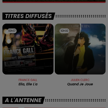
La victime a coulé à pic
TITRES DIFFUSÉS
10h17
10h17
10h10
10h10
FRANCE GALL
JULIEN CLERC
Ella, Elle L'a
Quand Je Joue
A L'ANTENNE