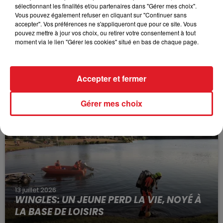
sélectionnant les finalités et/ou partenaires dans "Gérer mes choix".
Vous pouvez également refuser en cliquant sur "Continuer sans
accepter". Vos préférences ne s'appliqueront que pour ce site. Vous
pouvez mettre à jour vos choix, ou retirer votre consentement à tout
moment via le lien "Gérer les cookies" situé en bas de chaque page.
15 juillet 2026
BÉTHUNE: ENQUÊTE POUR HOMICIDE
Accepter et fermer
VOLONTAIRE EN COURS, APRÈS LA...
Selon les premiers éléments, le logement servait
Gérer mes choix
à des prostituées
13 juillet 2026
WINGLES: UN JEUNE PERD LA VIE, NOYÉ À
LA BASE DE LOISIRS