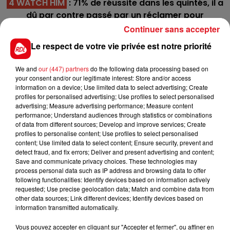
4 WATCH HIM
: 71% de réussite dans les quintés, il a
dû par contre passé par un réclamer pour
retrouver une place honorable dans un classement.
Continuer sans accepter
A cocher en fin de combinaison.
Le respect de votre vie privée est notre priorité
8 EUSKADI
: 5éme le 14/01 sur ce parcours avec un
mauvais numéro dans les stalles. Il est un peu mieux
We and
our (447) partners
do the following data processing based on
your consent and/or our legitimate interest: Store and/or access
loti cette fois-ci, avec un bon parcours il peut
information on a device; Use limited data to select advertising; Create
répéter cette place.
profiles for personalised advertising; Use profiles to select personalised
advertising; Measure advertising performance; Measure content
*************
performance; Understand audiences through statistics or combinations
of data from different sources; Develop and improve services; Create
En direct des pistes
profiles to personalise content; Use profiles to select personalised
content; Use limited data to select content; Ensure security, prevent and
detect fraud, and fix errors; Deliver and present advertising and content;
Save and communicate privacy choices. These technologies may
process personal data such as IP address and browsing data to offer
following functionalities: Identify devices based on information actively
requested; Use precise geolocation data; Match and combine data from
FILS D'ACTUS
other data sources; Link different devices; Identify devices based on
information transmitted automatically.
Vous pouvez accepter en cliquant sur "Accepter et fermer", ou affiner en