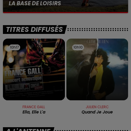
LA BASE DE LOISIRS
La victime a coulé à pic
TITRES DIFFUSÉS
10h17
10h17
10h10
10h10
FRANCE GALL
JULIEN CLERC
Ella, Elle L'a
Quand Je Joue