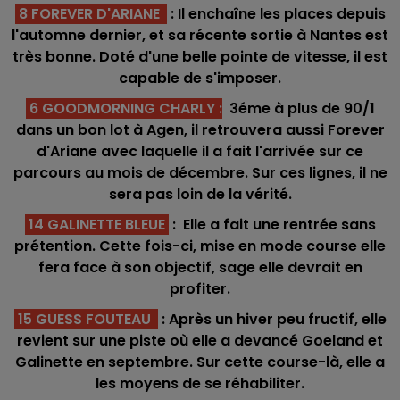
8 FOREVER D'ARIANE
: Il enchaîne les places depuis
l'automne dernier, et sa récente sortie à Nantes est
très bonne. Doté d'une belle pointe de vitesse, il est
capable de s'imposer.
6 GOODMORNING CHARLY
:
3éme à plus de 90/1
dans un bon lot à Agen, il retrouvera aussi Forever
d'Ariane avec laquelle il a fait l'arrivée sur ce
parcours au mois de décembre. Sur ces lignes, il ne
sera pas loin de la vérité.
14 GALINETTE BLEUE
: Elle a fait une rentrée sans
prétention. Cette fois-ci, mise en mode course elle
fera face à son objectif, sage elle devrait en
profiter.
15 GUESS FOUTEAU
: Après un hiver peu fructif, elle
revient sur une piste où elle a devancé Goeland et
Galinette en septembre. Sur cette course-là, elle a
les moyens de se réhabiliter.