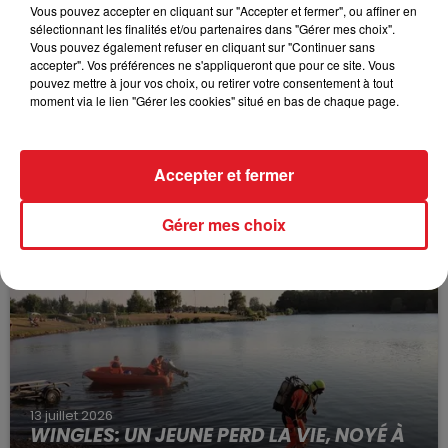
Vous pouvez accepter en cliquant sur "Accepter et fermer", ou affiner en
sélectionnant les finalités et/ou partenaires dans "Gérer mes choix".
Vous pouvez également refuser en cliquant sur "Continuer sans
accepter". Vos préférences ne s'appliqueront que pour ce site. Vous
pouvez mettre à jour vos choix, ou retirer votre consentement à tout
moment via le lien "Gérer les cookies" situé en bas de chaque page.
15 juillet 2026
Accepter et fermer
BÉTHUNE: ENQUÊTE POUR HOMICIDE
VOLONTAIRE EN COURS, APRÈS LA...
Gérer mes choix
Selon les premiers éléments, le logement servait
à des prostituées
13 juillet 2026
WINGLES: UN JEUNE PERD LA VIE, NOYÉ À