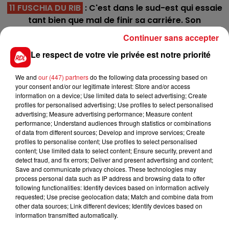
11 FUSCHIA DU RIB
: C'est dans le sud-est qui essaie
tant bien que mal de finir sa carriére. Son
entourage tente un retour à Vincennes où il
Continuer sans accepter
posséde 100% de réussite pour redorer son blason.
Le respect de votre vie privée est notre priorité
7 FRANCO FLEURI
: Il vient de terminer juste
derriére Forever d'Ariane, et à 11 ans il montre
We and
our (447) partners
do the following data processing based on
encore des capacités. Sans faire trop d'effort
your consent and/or our legitimate interest: Store and/or access
information on a device; Use limited data to select advertising; Create
durant la course, il peut figurer dans l'emballage
profiles for personalised advertising; Use profiles to select personalised
final.
advertising; Measure advertising performance; Measure content
performance; Understand audiences through statistics or combinations
*************
of data from different sources; Develop and improve services; Create
profiles to personalise content; Use profiles to select personalised
En direct des pistes
content; Use limited data to select content; Ensure security, prevent and
detect fraud, and fix errors; Deliver and present advertising and content;
Save and communicate privacy choices. These technologies may
process personal data such as IP address and browsing data to offer
following functionalities: Identify devices based on information actively
requested; Use precise geolocation data; Match and combine data from
other data sources; Link different devices; Identify devices based on
FILS D'ACTUS
information transmitted automatically.