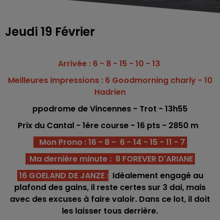
Jeudi 19 Février
Arrivée : 6 - 8 - 15 - 10 - 13
Meilleures impressions : 6 Goodmorning charly - 10
Hadrien
ppodrome
de Vincennes - Trot
- 13h55
Prix du Cantal - 1ére c
o
urse -
16 pts - 2850
m
Mon Prono : 16 - 8 - 6 - 14 - 15 - 11 - 7
Ma dernière minute : 8 FOREVER D'ARIANE
16 GOELAND DE JANZE
:
Idéalement engagé au
plafond des gains, il reste certes sur 3 dai, mais
avec des excuses à faire valoir. Dans ce lot, il doit
les laisser tous derrière.